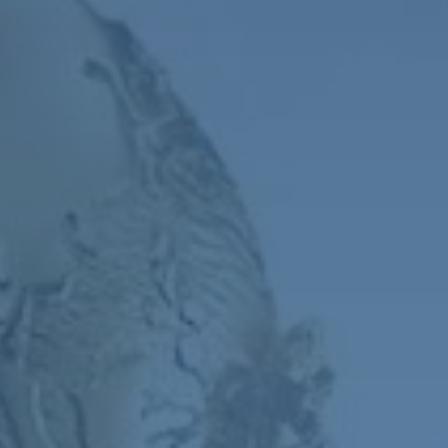
搜索
热门新闻
求购戴维斯 皇马计划
3500万欧+浮动条款满
足拜仁
官方平台世界杯预测哪
个好？