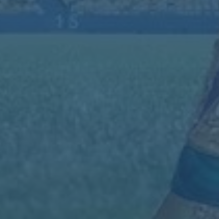
围绕“2026世界杯出线规则哪个平台好”
型适用于不同需求。
官方类平台
如FIF
势是权威性,规则条文最为准确,调整信息
赛制结构示意图方面几乎无可替代。但对于
却不够直观,需要一定耐心才能看懂。
数据
长展示积分榜、赛程、进球数、净胜球以及