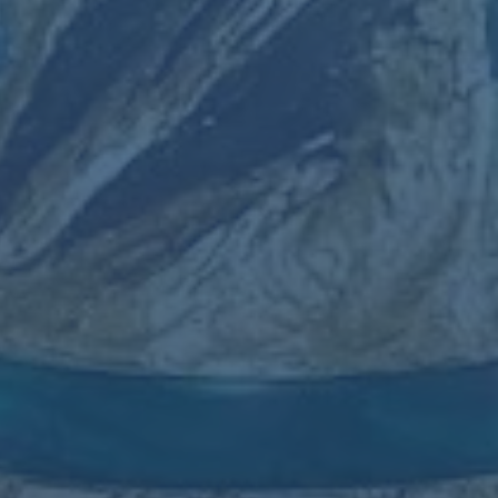
这个问题,可以把现有平台大致拆分为几种类型,不同类
A官网、各大洲足联官网以及各国家足协官网,其最大优
也会第一时间发布。这类平台在规则原文、名额分配、
普通球迷来说,官方条文往往较为“法律化”,语言严谨
与比分类平台
例如一些全球知名足球数据网站,更擅
历史同类赛制对比。很多球迷在选择“2026世界杯