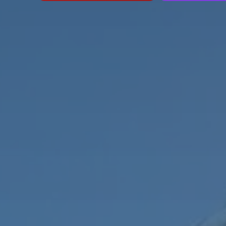
2026-05-13T04:10:03+08:00
2026世界杯出线规则哪个平台好深度解
在通往2026世界杯的漫长预选赛征程中,
题纠结——
到底哪个平台更适合全面、清晰地
大了、赛制更复杂了,如果没有一个信息集
界杯还有多远,几乎是一件“技术活”。因此,
题,更关系到观赛体验、数据分析以及讨论