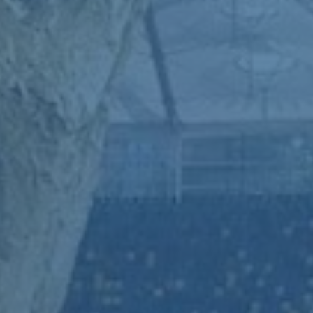
栏目导航
关于我们
服务优势
团队介绍
新闻资讯
联系我们