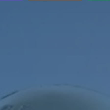
析与平台选择指南
不仅球队在为出线名额拼搏,球迷也在为一个相同的问
了解2026世界杯出线规则
。规则变多了、名额扩
中、更新及时的平台,想看懂自己支持的国家究竟离世
“2026世界杯出线规则哪个平台好”不仅是信息获取问
氛围,值得认真比较和选择。