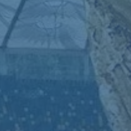
加赛形式也更加复杂。如果只靠零散消息,
级、参加附加赛还是已经被淘汰
误以为积
等细则。因此,一个好的平台不只是罗列赛
清晰呈现,最好还能用图示或文字解读帮助
衡量2026世界杯出线规则哪个平台好的
当我们讨论“2026世界杯出线规则哪个平
从以下几个维度评估平台是否适合长期关
足联、欧足联、南美足联、中北美及加勒比
解读深度
不仅有原始条文,还应有通俗解读
的直白说明;
更新速度与准确性
预选赛期间
速校正、自动同步官方信息的能力;
数据呈
分析、出线形势图来帮助理解出线规则如何
欢讨论“出线形势计算题”的球迷来说,是否
既能在电脑端长时间浏览,也能在手机端、