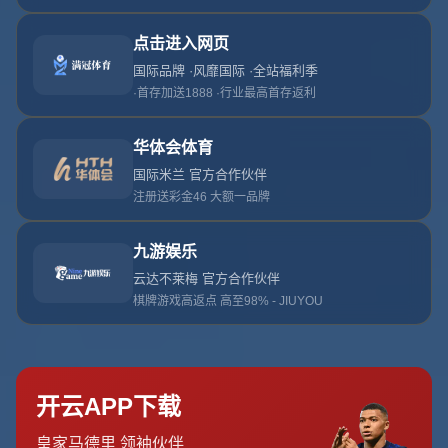
新闻资讯
2026世界杯完整赛程推荐
2026-06-17T04:10:03+08:00
用一份完整赛程推荐提前点燃2026世界杯之夜
对很多球迷而言，真正懂看世界杯，不只是知道哪天有
球，而是提前规划好“必看场次”“可回放场次”和“社交观赛
场次”，把一个月的精彩变成一场有节奏、有重点的足球
盛宴。围绕“2026世界杯完整赛程推荐”这个主题，我们
不只是简单罗列比赛日期，而是试着站在球迷视角，从小
组赛到决赛、从观赛时间安排到重点对决筛选，给出一份
兼顾激情与理性、适合收藏的观赛参考方案。