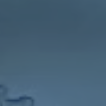
画出“必须优先预留时间”的日期。例如，如果一个传统豪
门小组第一出线，而其潜在对位的是另一半区的强队，那
么他们能在1 4决赛或者半决赛相遇的可能性就非常高。把
这种潜在对决提前标记出来，对后期临近比赛时的观赛选
择会非常有帮助。
决赛周按部就班为自己预留“世界杯时间仪式感”
不少球迷在前期还会因为工作或学业错过几场比赛，但到
了决赛周，真正的世界杯仪式感就必须被刻进日历。
2026世界杯完整赛程中，半决赛、三四名决赛和决赛构
成了一个相对独立的“压轴三部曲” 这三场比赛的意义各不
相同 半决赛决定历史的门槛，三四名决赛通常更开放更自
由，而决赛凝聚了整届赛事的所有情绪。无论你是否支持
参赛的两支队伍，建议都提前以这些日期为核心，安排好
自己的休息和社交计划。很多资深球迷会把决赛夜当成亲
友聚会、主题派对或是球迷酒吧“朝圣之夜”的唯一选项，
因此在阅读完整赛程时，决赛所在周需要被整体打上重点
标记。你甚至可以围绕决赛周设计一个小型仪式 比如提前