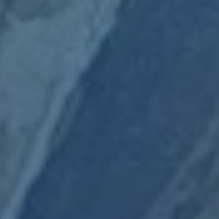
【开云体育】官方顶级竞技大厅，获取最新盘口赔率与极
速在线体验，大额无忧提款，请认准正版授权。
分享至
上一篇
下一篇
魔笛-皇马就是历史最佳俱
巴萨官网-孔德结束休假
乐部 我还想再拿个欧冠
已抵达美国和巴萨会合
需求表单