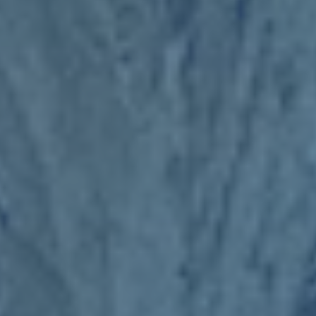
信息推送。