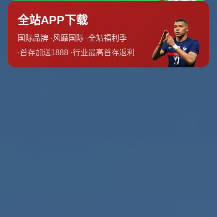
理解2026世界杯赛程扩军后的新节奏
2026世界杯的最大变化，是参赛球队扩军到48支，这直
接改变了传统世界杯赛程的观感。更多球队意味着更多比
赛天、更多小组焦点战，也意味着球迷需要在更密集的时
间里做出选择。完整赛程表会非常庞大，但真正影响观赛
体验的，往往是
关键时间段和阶段性节点
。从结构上看，
2026世界杯将大致经历三个节奏明显不同的阶段 小组赛
密集观战期 淘汰赛高压对决期 决赛周收官冲刺期。要做
一份有参考价值的赛程推荐，就要围绕这三大阶段构建你
的观赛计划。
前期热身 通过小组赛筛选出自己的“主线剧情”