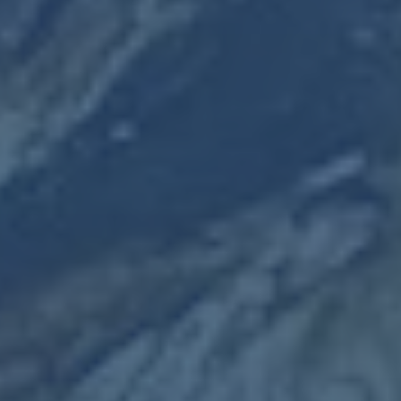
关于我们
关于开云
本平台致力于打造高效的世界杯赛事资讯平台，通过整合
2026世界杯赛程安排、比赛时间与球队信息，提供全面的
数据与内容服务。同时结合赛事分析与精彩回顾，满足用