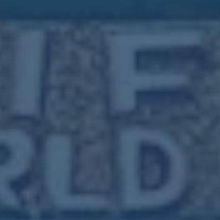
世界杯赛程什么时候开始