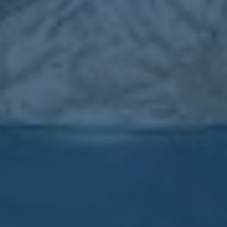
户多维度的信息需求。...
搜索
热门新闻