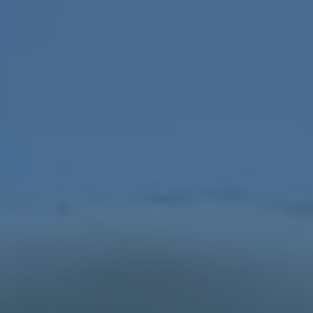
做好取舍 小组赛的黄金观赛位，锁定在那些同时具备 技
术流特点 历史恩怨 背水一战意味 的对局，比如“老牌强队
对阵风格鲜明的非洲球队”“南美豪门对阵组织严密的欧洲
二线队”，这种比赛极容易产出意外比分和高讨论度话
题。
中段提速 从淘汰赛赛程中挑出必须熬夜的比赛档
如果说小组赛是广撒网，那么淘汰赛阶段就是全程精修模
式。一份真正有价值的2026世界杯赛程推荐，一定会把
淘汰赛的重要时间档标注为“强烈建议直播观看”。淘汰赛
的时间安排通常会让关键战分散在不同日期，形成节奏感
很强的观赛周期 例如每天一到两场的单淘汰比赛，输球即
出局，高强度对抗带来的观赛密度远高于小组赛。根据以
往世界杯经验，1 8决赛和1 4决赛往往是进球精彩度与悬
念并存的最佳阶段 很多经典逆转和绝杀都在这一阶段产
生。在通盘浏览完整赛程时，可以把所有的淘汰赛日期单
独摘出来，再结合球队可能的对阵路径，提前在日程表上