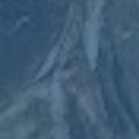
场左右的直播比赛 淘汰赛从1 8决赛起，几乎全部安排为
必看直播，半决赛和决赛则提前为自己设定了“无论如何
不加班不应酬”的原则。这个案例说明，完整赛程只是地
图 真正的路线规划要靠你根据时间 精力与偏好进行二次
设计。
在信息爆炸时代如何筛选权威赛程信息并保持更新