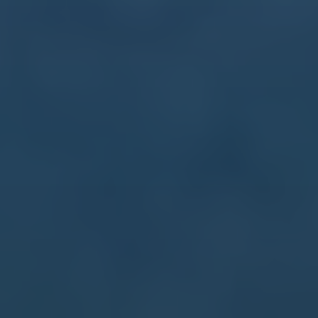
栏目导航
关于我们
服务优势
团队介绍
新闻资讯
联系我们