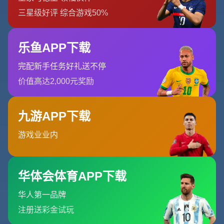
历写下的见证，而不是一段普通的宣传语。
要理解这句话的分量，就要先明白皇马在欧洲足坛的独特
地位。从上世纪的五连冠到现代足球时代的“欧冠三连”和
“欧冠五冠王班底”，皇马一次次在质疑声中重铸王朝。在
许多球迷心中，“冠军”只是一个结果，但对皇马来说，夺
冠是一种被时代一次次要求兑现的“义务”。魔笛加盟时，
媒体曾用“最差引援”来形容这位克罗地亚中场，但多年
后，他成为皇马中场的代名词，也成为“历史最佳俱乐部”
这句话最有说服力的代言人之一。
历史最佳不仅是奖杯数量的叠加