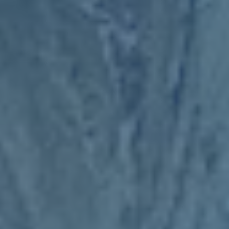
更重要的是，魔笛的存在也反过来雕刻了皇马的历史轮
廓。没有他的这十余年，皇马依然会强大，但中场的艺术
感、节奏感与关键球处理的精度，未必能达到如今这种高
度。他既是这段历史的贡献者，也是受益者。正因为如
此，当他在采访中坦言仍然渴望欧冠时，那更像是对俱乐
部传统的一次回应 只要身披白衣，就不应该满足于过去的