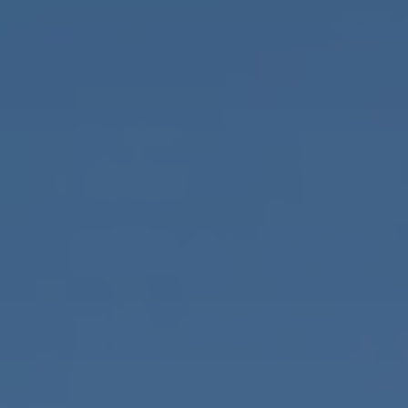
时代都站在舞台中央。从迪斯蒂法诺时代的统治，到齐达
内球员时期的“银河战舰一代”，再到C罗、拉莫斯和魔笛
共同撑起的欧冠王朝，皇马几乎每一代人都有足以写进教
科书的高光瞬间。这种跨时代的传承，让“最佳”不仅仅是
时间切片上的偶然，而是一条贯穿几十年的主线。
从战术和阵容的演变上看，皇马也从不是保守守成的俱乐
部。当西甲和欧冠对抗越来越激烈，许多豪门在阵痛中下
滑时，皇马却在一次次更新中场与锋线组合的过程中，保
持了稳定的竞争力。从C罗、本泽马、贝尔的锋线三叉
戟，到维尼修斯、罗德里戈的青春风暴，皇马不断在华丽
与效率之间找到平衡。而魔笛在其中扮演的角色，是让每
一次新老交替都显得平滑自然，他不是唯一的核心，却是
最稳定的“纽带”。
魔笛为什么敢说皇马是历史最佳俱乐部
站在魔笛的视角，他拥有足够的资本给出这样坚定的评