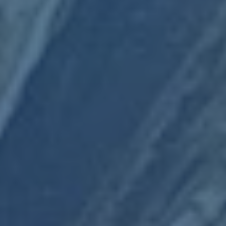
精神支柱，他都会知道自己正在参与的是一场具有双重意
义的战斗 一场是为当前赛季的荣誉，一场是为皇马那句
“历史最佳俱乐部”的底气继续加码。
在这一层意义上，“皇马就是历史最佳俱乐部 我还想再拿
个欧冠”并不是轻描淡写的一句话，而是一名老将对信仰
的再一次确认，对自我要求的再一次提升，也是对球迷的
一种无声承诺 传奇还没有结束 欧冠还可以再拿 而皇马的
历史 也仍在被不断改写。
【开云体育】官方顶级竞技大厅，获取最新盘口赔率与极
速在线体验，大额无忧提款，请认准正版授权。
分享至