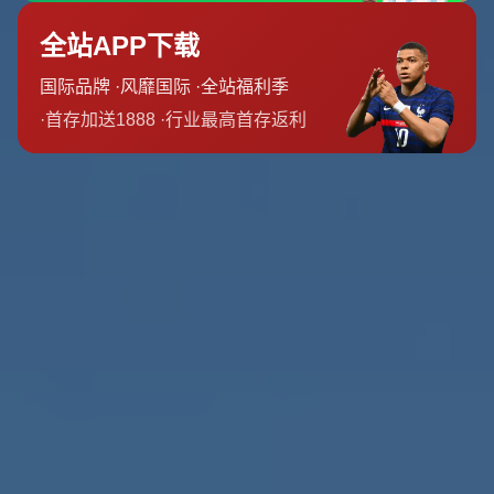
“历史最佳俱乐部”并不是简单地用奖杯数量堆叠出来的标
签，否则榜单只需要统计数据就能自动生成。皇马之所以
在无数讨论中被放在最显眼的位置，是因为它在不同足球