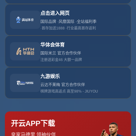
新闻资讯
魔笛-皇马就是历史最佳俱乐
部 我还想再拿个欧冠
2026-06-18T01:40:04+08:00
魔笛与皇马的双向成就
在现代足坛，很少有球员能像卢卡·莫德里奇那样，让人
一提起名字就自然联想到一个俱乐部和一种气质。人们叫
他“魔笛”，不仅因为他精妙的脚法和节奏感，更因为他像
一位指挥家，将伯纳乌的每一次心跳都编织进比赛。很多
球员会说自己效力的俱乐部伟大，但当魔笛说出“皇马就
是历史最佳俱乐部 我还想再拿个欧冠”时，这句话背后是
十余年并肩作战的荣誉、质疑、逆转与坚持，是用亲身经