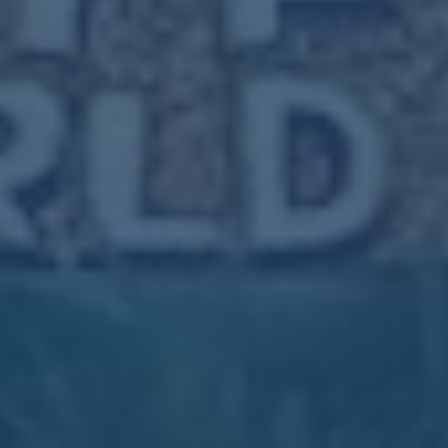
热门新闻
世界杯外围技巧官方
2026世界杯买球哪个平台官方推
荐