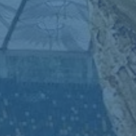
用對手在後場短傳推進時的一兩次失誤，
實包含了對局勢節奏的精確判斷：對抗技