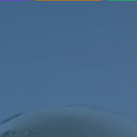
對 皇家馬德里 这一对看似实力悬殊的对决，却常常
身处保级泥潭的愛斯賓奴，还是志在爭冠的皇家馬德
，更像是一場關於城市氣質 球隊文化 與足球信仰的
是情緒出口，也是重新審視「強弱」與「價值」的最