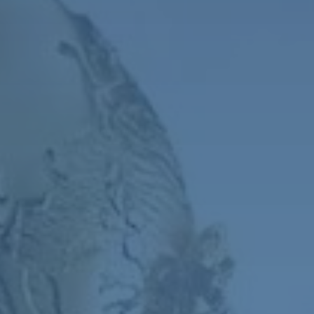
搜索
热门新闻
稳定全站世界杯直播平
台推荐