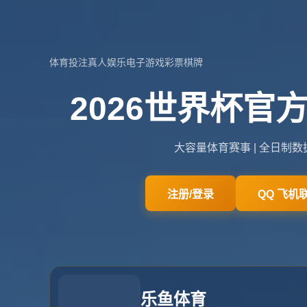
网站首页
新闻资讯