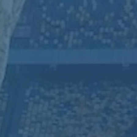
团队介绍
新闻资讯
联系我们