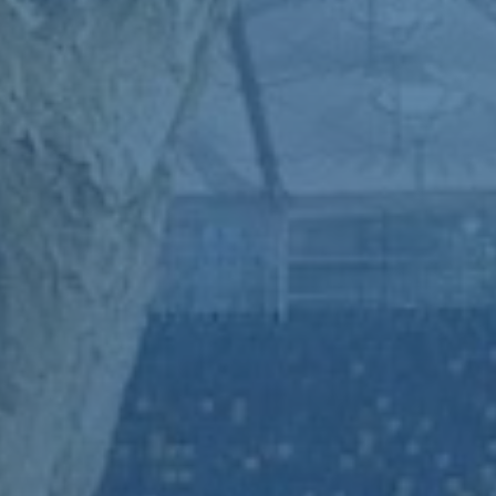
何塞卢-非常享受效力皇
马 我可能正在经历第2春
栏目导航
关于我们
服务优势