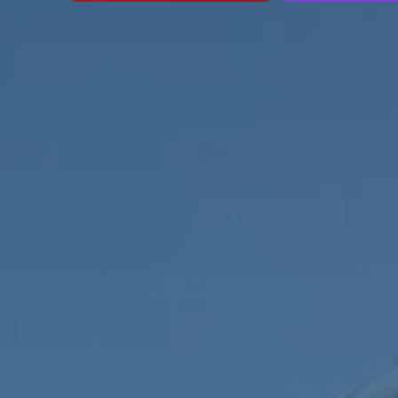
2026-05-13T01:40:02+08:00
在西甲漫长而激烈的历史画卷中 愛斯賓奴 
能迸发出超出积分榜想象的火花。无论是
里，每一次交锋都不仅仅是90分鐘的比拼
立體對照。對於球迷而言，這樣的對決既
好場景。