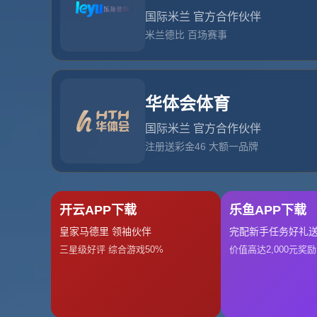
网站首页
新闻资讯
新闻资讯
愛斯賓奴 對 