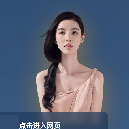
立即咨询
们