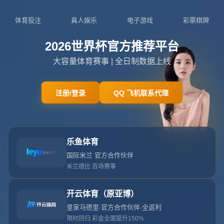
立即咨询
新闻资讯
网站首页
新闻资讯