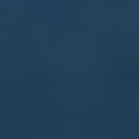
关于我们
服务优势
团队介绍
新闻资讯
联系我们
订阅我们