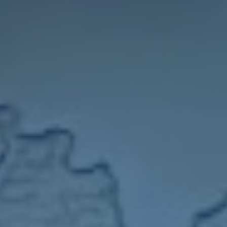
亚洲足联AFC的名额也提升至8个直接名额加1个附加赛席
位。在“2026美加墨世界杯参赛球队更新”的语境下，亚
洲区的变化有两层值得关注的意义：一是传统强队如日
本、韩国、伊朗、沙特阿拉伯、澳大利亚的出线稳定性将
进一步加强；二是中游乃至曾经的“陪跑者”级别球队，包
括乌兹别克斯坦、约旦、阿曼、巴林、越南、印度等，开
始真正拥有面向世界杯制订中长期规划的现实理由。近期
约旦、越南等队在亚洲杯预选赛和世预赛中的表现，已经
呈现出明显的结构性进步，这种进步一旦叠加名额增加，
很可能催生亚洲“新常客”梯队。
中北美及加勒比地区CONCACAF作为本届世界杯共同主办
大区，则面临更复杂也更敏感的名额更新问题。该大区拥
有6个直接席位外加2个附加赛名额，但与此美国、加拿
大、墨西哥三大东道主的资格分配，成为“参赛球队更新”
讨论中的焦点。按照惯例，东道主自动获得参赛资格，而
三国联合举办为历史首次，因此关于“是否占用该大区常