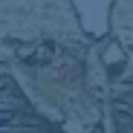
规名额”的讨论一度持续。最终的操作方案，在实质上为
CONCACAF带来了前所未有的出线密度，使得哥斯达黎
加、巴拿马、牙买加、洪都拉斯等队出线概率显著上升，
更为加勒比“小国黑马”制造了现实空间。
东道主三国的席位与角色重塑
在2026美加墨世界杯参赛球队更新中，美国、加拿大、
墨西哥的角色与以往任何一届东道主都有所不同。三国共
同承办不仅仅是硬件和组织层面的协作，更在竞技层面改
写了出线方式。美国队凭借近年来在欧洲顶级联赛逐步站
稳脚跟的一批年轻球员，已经形成了初具竞争力的阵容，
东道主身份则让他们调配备战节奏的主动权更强，可以将
力气放在如何在淘汰赛中走得更远。墨西哥在连续多届止
步十六强后，面对扩军和主场优势的叠加，内部压力与期
待同样放大，如何打破“十六强魔咒”将成为一个贯穿备战
周期的核心议题。