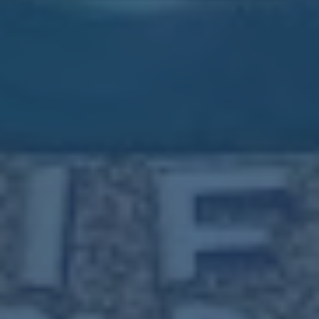
本平台致力于打造高效的世界杯赛事资讯平台，通过整合
2026世界杯赛程安排、比赛时间与球队信息，提供全面的
数据与内容服务。同时结合赛事分析与精彩回顾，满足用
户多维度的信息需求。...
搜索
热门新闻