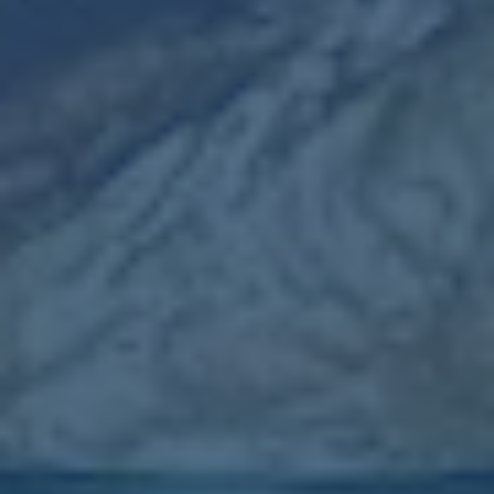
提交
关于我们
关于开云