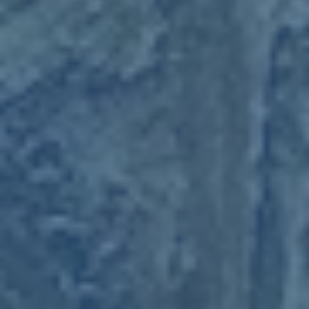
历史冷门带来的预测修正
如果说世界杯胜负预测一览中最具吸引力的一部分 那必然
是对冷门的预判与解释 世界杯历史上的诸多经典场景 都
来自那些看似不可能的翻盘与爆冷 每一次冷门都会反过来
修正大众的预测模型。比如 亚洲球队战胜世界冠军级别队
伍 非洲球队在首战中爆发出惊人能量 乃至传统豪门在世
界杯首战中频繁“慢热” 这些规律都是在一次次“预测失败”
后被重新总结出来的。
在实际预测中 冷门往往与三个因素相关 赛程压力 心理放
松程度 场地与气候条件 举例来说 某些强队在已经提前出
线的情况下 第三场小组赛大幅轮换 主力球员体能得到保
护 但对比赛结果的投入度明显下降 此时对手如果背水一
战 往往会制造出高概率冷门 而很多只看纸面阵容的预测
往往难以及时修正 这也是制作“胜负预测一览”时 必须在每
场比赛备注中补充说明的部分。