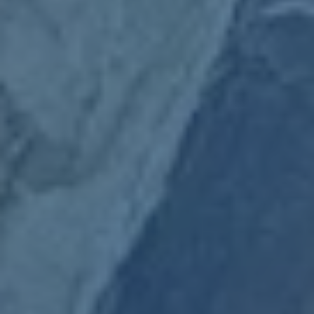
席长时间比赛 数据模型基于其缺席期数据 对该国队整体
攻击力评估偏低 但实际上 球员在世界杯前恢复良好 并在
小组赛中状态爆棚 三场贡献多次关键传球与进球 他个人
的爆发直接撬动了整个预测结构 让原本被视为八强左右水
平的球队 一路杀入四强 这类情形提醒我们 再完善的“胜负
预测一览” 也需要为“不可量化变量”留出弹性空间。
从“预测一览”到观赛指南
很多人以为 胜负预测只是为了提前知道结果 其实更重要
的价值在于 它能帮助观众结构化地理解世界杯。当一份世
界杯胜负预测一览 将球队战术 风格匹配 心理韧性 冷门可
能性 等元素有机融合时 它不再只是一张冷冰冰的列表 而
是一份观赛“地图” 提醒我们 哪些小组赛可能暗藏火药味
哪些淘汰赛对决是战术大师之间的博弈 哪些比赛有潜在的
“黑马逆袭”剧情。
从这个角度看 真正有价值的世界杯胜负预测一览 并非拼