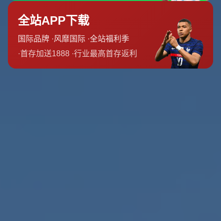
世界杯胜负预测一览的核心逻辑
从本质上看，任何一份所谓的“世界杯胜负预测一览”，都