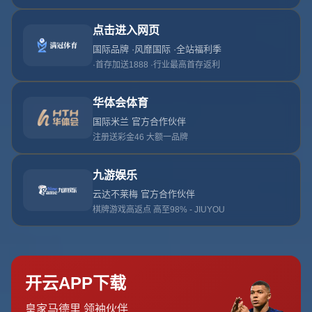
新闻资讯
世界杯胜负预测一览
2026-05-24T04:10:03+08:00
世界杯胜负预测一览深度解读与冷门洞察
当世界杯的哨声响起时，真正让球迷血脉偾张的，往往不
是结果本身，而是对结果的提前预判与不断被推翻的过
程。围绕“世界杯胜负预测一览”这个主题，我们既在追问
谁能捧起大力神杯，也在探索数据模型、战术趋势、球队
心态与冷门逻辑如何交织成一张庞大而复杂的足球网络。
与其说这是一次简单的赛果罗列，不如说是一场关于概
率、直觉与人性偏见的系统梳理，在各种预测模型与球迷
观点碰撞中，我们更容易看清胜负背后隐藏的深层规律。