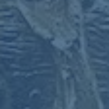
四 专业战术视频和长文解析是理解体系和首发取舍的关键
单纯知道“谁进了大名单” 并不能真正回答“阵容强不强”“首
发怎么排”这些问题 真正能帮你看懂“阵容”二字的 是那些
战术视频频道 深度长文博客 和付费专栏 这一类内容往往
会把国家队过去一段时间的比赛切片 通过暂停 画线 慢动
作 和分镜头回放 解释球队在不同阶段的站位变化 压迫触
发点 以及关键球员的功能 例如 在分析一支南美球队时 视
频会重点讲解他们如何通过双边后腰轮转 解放前腰 以及
为什么教练会在大名单中选择一名防守型前锋 这些选择看
上去只是“人名不同” 实际上却关乎整体战术平衡 很多球迷
会在世界杯前集中“补课” 一口气看完各强队的战术分析视
频 把阵型和关键球员的功能记在心里 一旦世界杯首轮出
现意外结果 你就能更理性地判断 那是状态问题 策略失误
还是本就长期存在的结构性短板 在“2026世界杯阵容分析
在哪里看”的答案里 这类战术内容属于深度层 必须配合前
面提到的资讯和数据一同食用 才能发挥最大价值