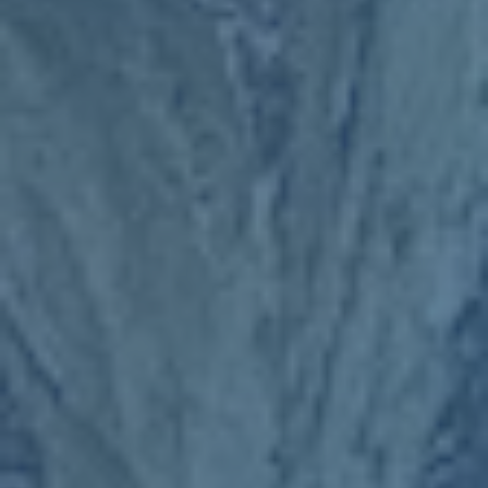
真正坐到电视机前时 不再只是等待解说员告诉你“谁是核
心” 而是已经在脑中有了一套自己的阵容地图
七 阵容分析不是目的 而是理解世界杯故事的入口
当你在追问“2026世界杯阵容分析在哪里看”的时候 实际
上已站在了“懂球”和“只看比分”之间的分界线上 阵容名单
本身只是静态的名字列表 但通过不同平台的分析 解读和
争论 这些名字会被赋予故事 背景和期望 你会知道 哪个老
将是带着伤也要坚持最后一届世界杯 哪个新人是从小被视
为“国家希望” 哪个角色球员虽然名气不大 却在战术体系中
承担了极其重要的平衡功能 一旦拥有这种视角 每一场比
赛的换人 每一次首发调整 以及每一份临时伤退的名单 都
不再是冷冰冰的信息 而是故事线的转折 于是 “在哪里看阵
容分析” 也就不再只是寻找某个网站 某个账号 更是选择一
种更深入 更有参与感的看球方式 你可以借助资讯平台 社
交媒体 数据网站 战术视频构建起属于自己的世界杯认知
体系 让2026年的那一个月 不仅仅是情绪的狂欢 更是一场
关于足球认知的全面升级