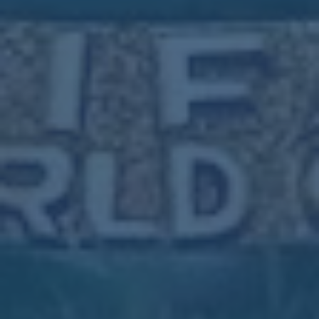
Here we go！皇马签下琼阿梅尼，
总价超1亿欧
2026世界杯北美结果
皇家馬德里 對 巴塞隆拿
世界杯竞猜安卓全站