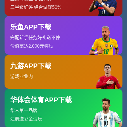
仅仅停留在“看个热闹”的球迷来说 找对阵容分析的入口 就
等于提前拿到了理解世界杯的“说明书”
一 主流体育资讯平台仍然是阵容分析的基础阵地