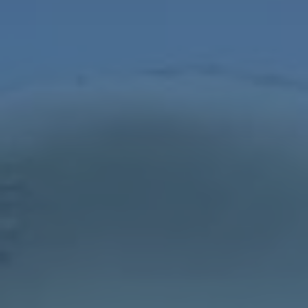
球迷的观点 分析者时不时会在互动中补充一些在正式文章
里不会写的判断和背景 例如 某位边缘国脚虽然特点适合
国家队 但与教练团队有过矛盾 这种信息往往只能在粉丝
互动中被隐晦提及 如果你想提升信息筛选效率 可以关注
几类账号 一是长期跟队报道的记者 二是专做战术板讲解
视频剪辑的战术分析者 三是球员数据研究账号 把他们设
置为特别关注 就能在第一时间看到关键信息
三 统计和数据类网站是理解阵容逻辑的“放大镜”
越来越多球迷已经从“看热闹”转向“看门道” 围绕“2026世
界杯阵容分析在哪里看”这个问题 数据平台是很容易被忽
视 但实际上极其重要的渠道 通过数据类网站 你不仅能看
到国家队最近几年的出场次数 位置分布 年龄结构 进攻防
守效率等宏观指标 还可以进一步对比“潜在竞争者”的数据
表现 比如 某个国家队在中场位置上有三名候选球员 你可
以对比他们在俱乐部的出场时间 场均抢断 关键传球 成功
过人等数据 再结合球队一贯的战术风格 判断谁更符合主