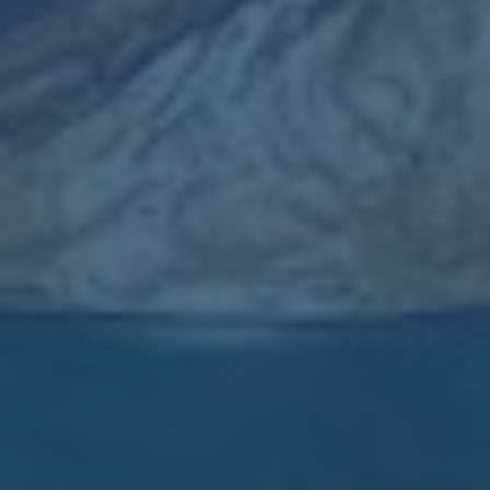
搜索
热门新闻