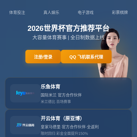
立即咨询
新闻资讯
网站首页
新闻资讯