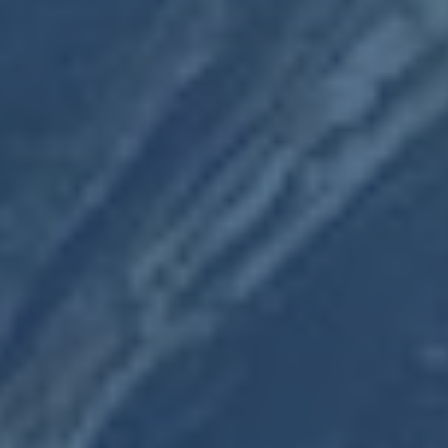
果一个平台在比分之外还提供详尽的数据，可视化图表以
及简洁清晰的界面，那么在长期使用中能显著提升你的观
赛理解深度。
不同平台在网页适配上也存在差异。有的站点对手机浏览
器优化良好，比分与关键数据可以在一屏内完成展示，有
的则在电脑端更适合多场同时关注。用户可以结合自己的
设备偏好，选择一个在布局、字体可读性、暗色模式支持
等方面都顺手的平台，将其作为常用的世界杯比分网页版
入口地址，并在赛事开始前就完成测试和收藏，避免临阵
手忙脚乱。
【开云体育】官方顶级竞技大厅，获取最新盘口赔率与极
速在线体验，大额无忧提款，请认准正版授权。
分享至