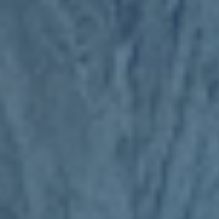
快速切换。
社交渠道的信息质量参差不齐，用户在点击这些链接前，
最好进行简单核验。例如，先在新标签页中打开链接，观
察是否存在
强制弹窗、诱导下载、自动跳转赌博或博彩页
面
等异常现象。一旦发现可疑行为，应立即关闭页面，避
免在其中输入任何个人信息，更不要随意下载安装所谓
“比分助手”或“专用浏览器”。从安全角度而言，社交媒体
更适合作为备用入口的补充来源，而非唯一渠道。
案例分析 如何在比赛日快速锁定可靠入口
以某位球迷的真实体验为例 在世界杯淘汰赛阶段，他习惯
通过手机浏览器查看比分，却因为临时更换了设备，无法
使用原来的收藏夹。比赛即将开始，他在搜索中输入了 世
界杯比分网页版入口地址，结果前几条均为广告链接，打
开后不是跳转到推广平台，就是页面加载极慢。他改用更
精确的方式 在搜索中加入了熟悉的体育品牌名称，并设置