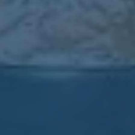
提交
关于我们