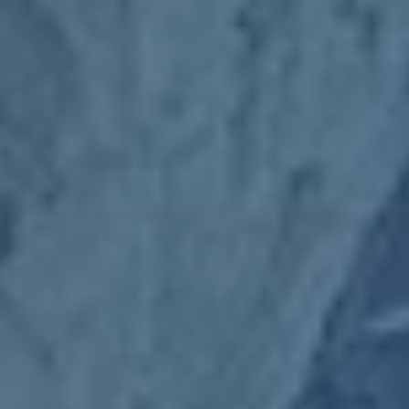
搜索结果仅显示“官方网站”。几秒后，他找到了该品牌的
世界杯专题页面，通过顶部的 比分 按钮进入到实时数据
界面，并随手将该地址加入新手机的收藏夹。之后每个比
赛日，他直接从收藏夹打开同一入口，不再浪费时间重复
搜索。
从这个案例可以看出，
搜索关键词的设计、站点属性的识
别以及收藏习惯的养成
，是提升比分入口获取效率的关
键。对大部分用户而言，只要在第一次访问时多花半分钟
核实，后续整个赛事周期都可以享受稳定便捷的浏览体
验。
识别伪造入口与钓鱼链接的实用技巧
在世界杯这样的大赛期间，不法分子往往利用“实时比分”
“免费视频”“高清直播网页版入口”等字样吸引点击。这些
页面中有一部分会冒充正规比分站点，插入伪造的登录框
或弹窗，诱导用户填写手机号、验证码甚至银行卡信息。
在寻找世界杯比分网页版入口时，要特别留意以下几个细