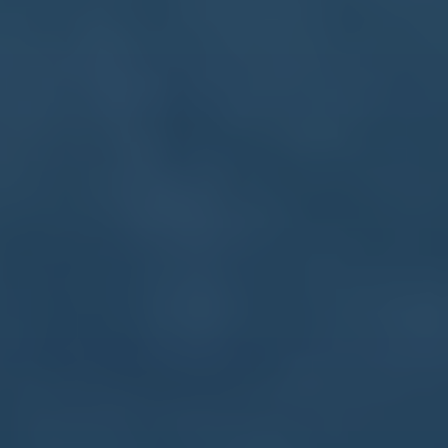
指南
2026世界杯强队排名技巧
2026美加墨世界杯直播靠谱吗