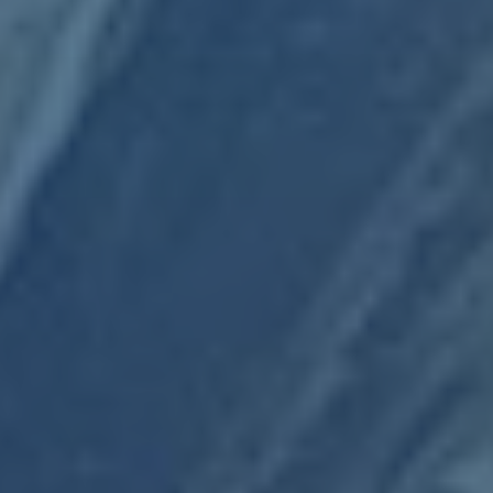
说，可以直接将比分页面拖拽到桌面生成快捷方式，比赛
开始前双击即可进入。还可以结合多设备同步功能，将在
电脑上已保存的书签同步到手机和平板上，这样无论在家
还是外出，都能快速打开同一个入口，保持体验一致。
对于网络环境复杂或存在区域限制的用户，还可以提前准
备两到三个不同来源的网页版入口，例如一个来自大型门
户，一个来自转播平台的数据页，一个来自第三方数据服
务商。当发现某个入口延迟过高或暂时无法访问时，立即
切换备用地址，从而降低单点故障对观赛节奏的影响。通
过这种方式构建“多入口备份”，能够有效提升整个世界杯
周期内的访问稳定性。
在获取入口地址的同时关注数据体验细节
值得强调的是，世界杯比分网页版入口的价值不仅限于
“能打开”，还在于整体数据体验是否优秀。选择入口时，
可以顺带考察页面是否提供
多维度数据展示
，例如实时攻
防数据、控球率、射门次数、期望进球值 xG 等指标。如