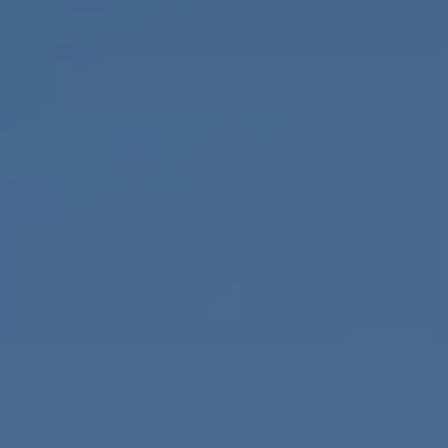
世界杯 实时比分 某某体育，优先点击搜索结果中带有官
方认证标志、品牌名称统一且描述清晰的站点。由于主流
搜索引擎会对权威网站进行优先收录，这些链接往往能直
接指向比分页面或首页，再通过站内导航进入世界杯专
区。其二 通过知名体育媒体的首页导航，例如某些大型门
户网站会在导航栏设置 赛事专区 或 世界杯频道，点击后
在页面顶部或侧边栏就能看到
比分
、
赛程
、
数据
等跳转
按钮，这些链接基本都属于稳定的世界杯比分网页版入
口。其三 利用浏览器收藏夹，当你首次成功访问某个表现
良好的比分页面时，可以立即将其加入收藏，并为其设置
便于识别的名称。例如 世界杯比分官方入口，以便在后续
比赛日快速打开，减少再度搜索的时间和误点风险。
从转播平台和合作方侧面获取入口地址
在很多国家和地区，世界杯版权会由某几家电视台或流媒
体平台集中持有，这些平台出于用户需求，往往会在直播
节目页面附带实时比分数据。有经验的用户会通过转播平