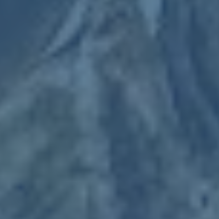
很多用户会在搜索框中直接输入 世界杯比分网页版 之类
的关键词，却发现结果中夹杂着大量推广页和无关站点。
要提高入口地址的获取效率，可以使用更精细的检索方
式。例如，将搜索关键词改为 世界杯 比分 实时 官方平台
名称 或者 世界杯赛程比分 数据中心，增加限定词有助于
过滤泛泛的信息。当前浏览器普遍支持在地址栏直接输入
英文缩写，如 World Cup live scores web，然后结合地区
语言设定，从而获得更符合本地版权布局的结果。
在筛选搜索结果时，可以重点关注以下标志 首先是站点域
名是否以主流后缀结尾，例如常见的 com、net、cn 等，