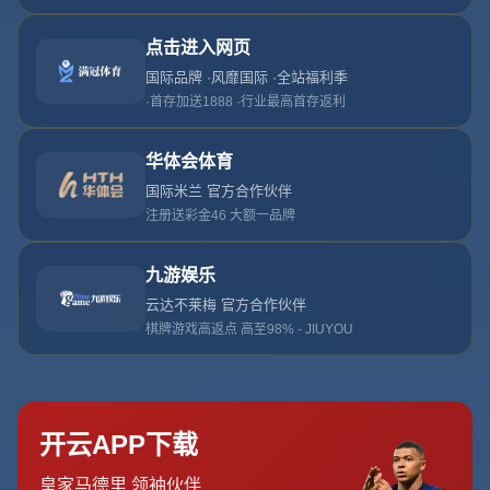
新闻资讯
全面解析世界杯比分网页版
入口地址的获取方式
2026-07-07T04:10:03+08:00
全面解读世界杯比分网页版入口地址的获取方式与使用策
略
当世界杯赛事开踢时，很多球迷都会遇到同一个问题 如何
快速找到稳定可靠的世界杯比分网页版入口地址并且第一
时间看到最新的赛况数据。相比安装各种大小不一的客户
端，网页版比分入口具有打开速度快、兼容性强、无需占
用手机或电脑空间等优势，但前提是你必须找到
真实有效
且安全的访问地址
。不少用户在搜索过程中会被广告页