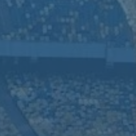
页 把所有分组赛程 淘汰赛路径 小组积分
链接后 实际上已经获得了一个个人化世界
是想比对不同小组的竞争激烈程度 都可以
从传统比分到数据中台 2026世界杯的升