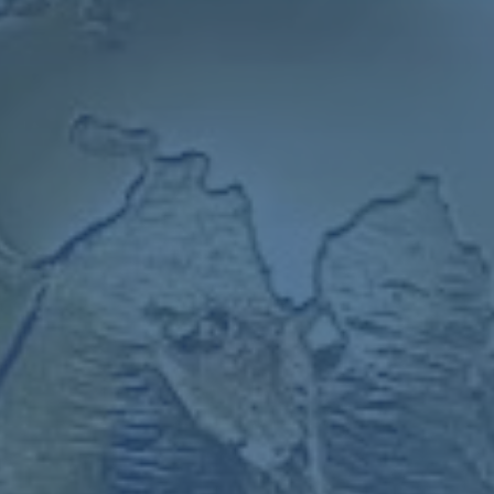
往往决定了一个网址是否值得长期收藏 也决定了你在
的页面
时最新网址”相关的结果时 很容易被花哨的宣传语吸引
可以从几个维度入手 第一是更新速度 一个优秀的比
在几秒到几十秒内同步更新 如果你发现比分总是比电
可以放弃 第二是数据完整度 除了比分本身 高质量
 黄红牌 数次关键传球 甚至xG等进阶数据 这些信息
友讨论战术时提供依据