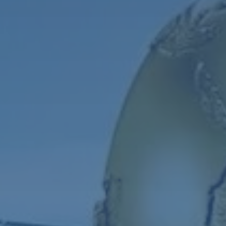
迟低 赛事覆盖全 数据维度丰富 这些特征
世界杯期间是否会频繁“跳站”寻找更好用
如何判断世界杯比分实时网址是否可靠
当你在搜索中看到与“2026世界杯比分实
但要判断一个实时比分网址是否值得依赖 
分站在进球 红牌 点球判罚发生后 一般会
视直播落后一分钟甚至更久 那这个站点基本
的实时比分页面会同步展示控球率 射门次数
不仅能帮助你更全面理解比赛 也为你与朋