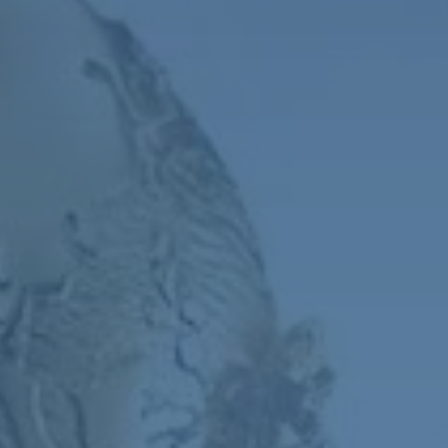
搜索
热门新闻
求购戴维斯 皇马计划
3500万欧+浮动条款满
足拜仁
2026世界杯买球正规全
站