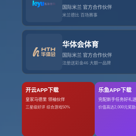
网站首页
新闻资讯
新闻资讯
2026世界杯