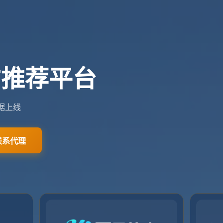
关于我们
服务优势
团队介绍
新闻资讯
联系我