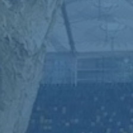
关于我们
服务优势
团队介绍
新闻资讯
联系我们