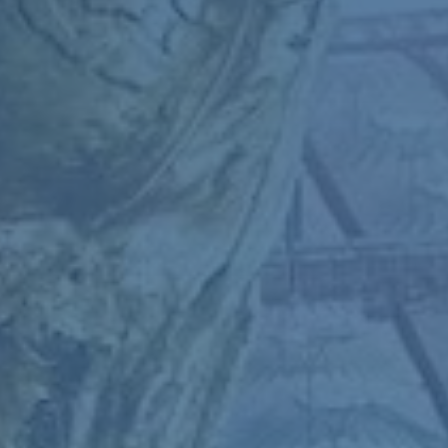
门德斯希望阿森西奥离
开皇马 尤文米兰等队有
意
德转列西甲最贵阵容-维
尼修斯1.2亿欧领衔 佩德
里在列
栏目导航