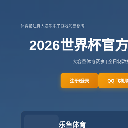
网站首页
新闻资讯