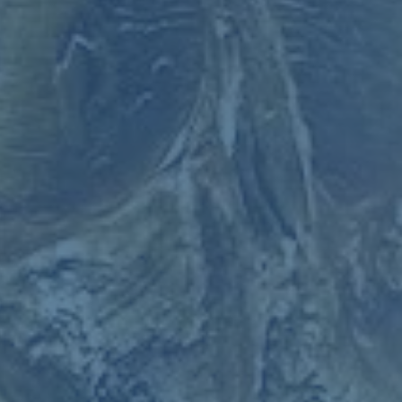
 必须持有至少一张被业内认可的在线博彩或体育娱乐
见做法是用户在平台底部或关于我们页面找到牌照号
果平台只用模糊表述诸如“国际认证”“世界级平台”
 多半是风险信号 其次是资金托管与支付渠道 正规
全支付方式 并采用银行级加密保障资金往来 在充值
构 任何动辄以“系统维护”“审核异常”为由长期拖延
隐私与技术安全 正规平台会在首页或隐私政策中明确
tps 链接证书可查询 同时具备双重验证 登录提醒 风
繁跳转到不明页面 或浏览器频繁报毒 就应立即停止