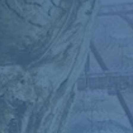
大球队名单
最后机会!欧冠末轮形势-
曼联、米兰濒临出局
世界杯投注注册入口最
新地址解析