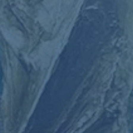
 常见的包括赛果胜平负 让球盘 大小球 精确比分 半
关组合 对于普通球迷而言 容易被高额潜在回报的串
容易在短时间内遭遇较大亏损 因此 更适合绝大多数
并尽量选择信息充足的焦点战而非冷门小组赛 此外
更大 球队舟车劳顿 气候差异等因素会放大不确定性 合
以及过去同类环境下的表现进行判断 而不是盲目跟风
消息的渠道 往往是引导用户在非正规站点重仓下注的诱