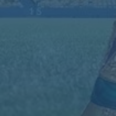
理性投注的资金管理策略
纵然找到了相对可靠的2026世界杯买球正
较被广泛认可的做法是为本届世界杯单独设