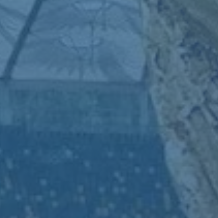
操作 最后是公开透明的规则和客服体系 包
应可查可追溯 客服应提供可记录的沟通渠道
号进行沟通的所谓平台 通常无法为用户提
如何从海量平台中筛选潜在的正规全站
在2026世界杯前后 市面上会出现大量打着
想要从中筛选出相对可靠的投注全站 可以
平台在页面设计上相对克制 不会满屏夸张广
入口 其次是信息层面 查看是否有持续更新
注入口 再次是交互层面 在不充值的前提下
户的处理态度 如果在未充值阶段就被疯狂催
风险平台 最后是试探性操作层面 很多有经
尝试在少量盈利后申请提现 以此验证平台
2026世界杯热门玩法与风险提示