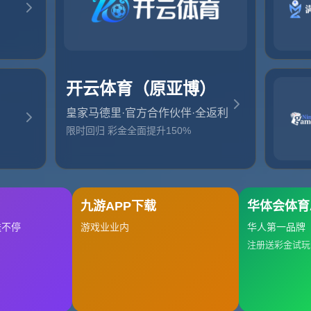
买球正规全站指南