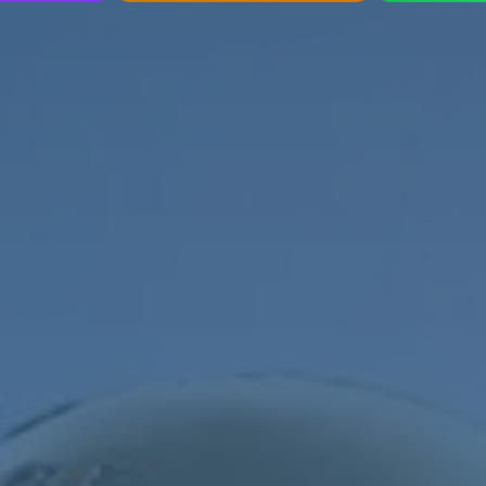
一次成为球迷热议的焦点 但与其说大家在找刺激 不如
买球渠道 如何在众多平台中甄别出真正可靠的正规全
难的问题 本文将围绕2026世界杯买球正规全站指南
风险控制和玩法选择等维度进行系统梳理 帮助你在享受
平台上能够完成从账号注册 资金充值 投注世界杯各
操作 并且在资质合规 资金安全 信息保护等方面达到
的优势在于减少了用户在多个平台之间频繁切换的麻
带来的风险 但也正因为全站覆盖范围广 一旦平台本