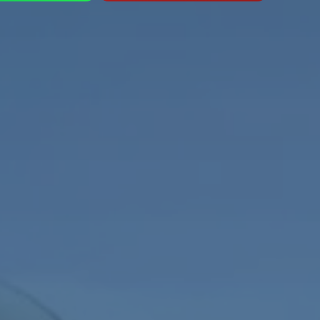
关于开云
本平台致力于打造高效的世界杯赛事资讯
平台，通过整合2026世界杯赛程安排、
比赛时间与球队信息，提供全面的数据与
内容服务。同时结合赛事分析与精彩回
顾，满足用户多维度的信息需求。...