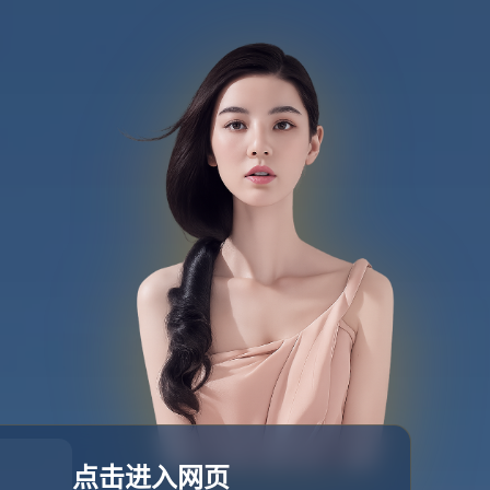
立即咨询
们