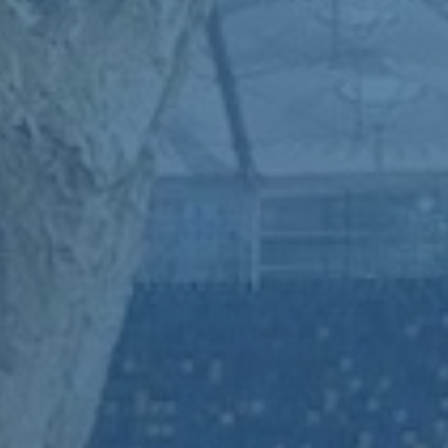
栏目导航
关于我们
服务优势
团队介绍
新闻资讯
联系我们