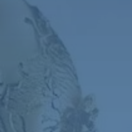
搜索
热门新闻
2026世界杯阵容分析中
国时间
2026世界杯实时比分准