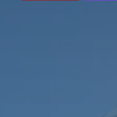
2026-07-02T04:10:04+08:00
世界杯竞猜最新官方网址推荐与风险防范
每逢世界杯临近 各类所谓的
世界杯竞猜最
铺天盖地地出现 很多人一边想抓住赛事红利
走资金 想要在信息复杂的环境下找到相对
之前 对平台选择原则 风险点以及常见套
理性理解世界杯竞猜与官方网址的关系
谈到世界杯竞猜 很多人首先想到的是某个
对于线上竞猜都有严格限制 真正意义上的
明的机构 例如得到本地博彩监管部门许可
看到有人宣传
最新官方网址推荐
时 首先要
管机构 还是平台自己封的“官”