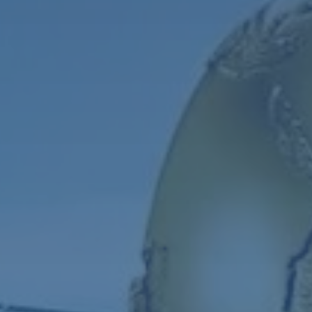
峰期，仿冒网址大量涌现，稍不留神就可
围绕这个主题展开讨论，核心并不是鼓励
投注体验”的意识。真正值得关注的，并不
口”“如何判断自己正在访问的是平台官方给
事的降低不必要的财务与法律风险”。
在线下注平台为何频繁更换最新网址