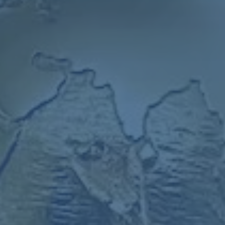
能将账号、资金甚至个人隐私暴露在风险之中。
冲动下注，而是帮助用户建立一种“先识别渠道，再谈
只是“在哪儿能下注”，而是“怎样找到安全的在线入
出的2026世界杯下注在线最新网址”“如何在享受赛