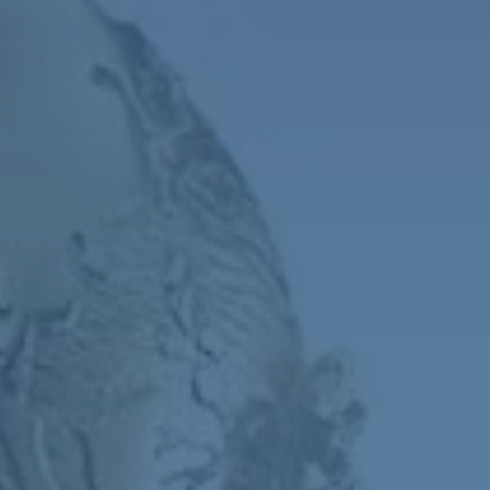
搜索
热门新闻
世界杯投注手机全站