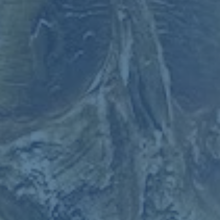
行稳定，为什么还要频繁推送所谓“2026世界杯下
原因大致有以下几类：
区对在线博彩类网站有严格的封锁或屏蔽机制，平台
或特殊跳转方式来维持服务。而普通用户如果不关注