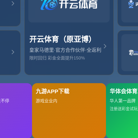
下注在线最新网址