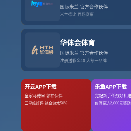
网站首页
新闻资讯
新闻资讯
2026美加墨