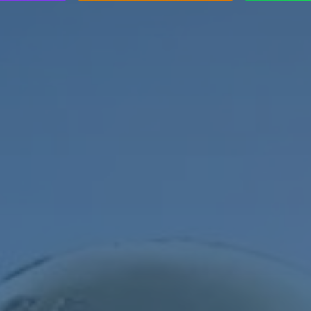
准的真正含义
加墨世界杯小组赛积分准不准”时，大多数人其实并不是
问一个更深的问题 这套积分规则能不能真实反映球
公平合理 在美加墨三国联合承办的这届超级扩军世界
 出线方式变化 这让“积分是否准确”的话题变得前所
其“准”的 3分制已经沿用多年 系统成熟 无论是3
至相互战绩 这些统计在技术上都几乎不可能出错 在如今