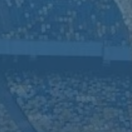
案例视角 积分是否真正公允
回顾以往几届世界杯 不难发现 积分“很准”
如 某些届世界杯中就出现过经典场景 强队
上去完全没有问题 但如果那支球队在新赛
他们的旅程
在2026美加墨世界杯的结构中 一旦出现“
至是多队1胜1平1负 这种时候 净胜球和
弱的一支球队 于是小组内的比赛不再只是“