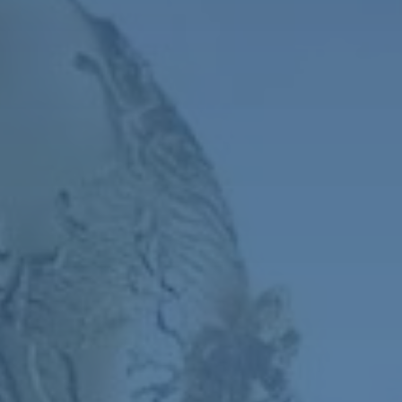
搜索
热门新闻
记者-纳乔担心自己的未
来 近日将与安帅进行对
话
德保罗-比赛结果不公平