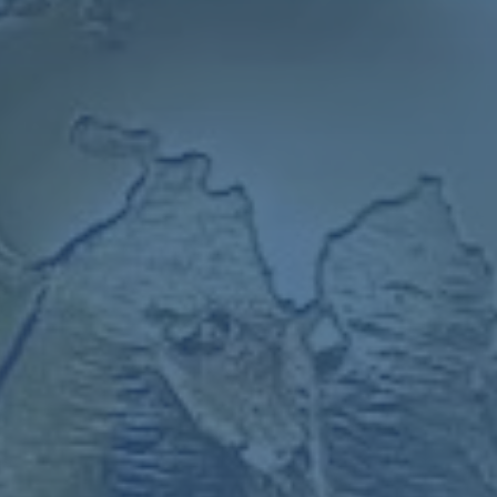
据实时上传 让“算错积分”这种低级错误几乎没有生存
2026美加墨世界杯小组赛积分当然是准确的 技术层面
系在新的赛制下是不是仍然合理 例如 扩军到48队
赛的权重被放大 某些偶然因素是否会被放大到“不合
 而是公正性与代表性的综合命题
来的小组结构调整 小组变多 每组球队数量和对阵方式
次可能减少 每一分的价值被无限放大 在传统4队小组
有两场去修正自己的位置 但在比赛场次减少的设定中
却未必更加“公允” 在强队与弱队实力差距极大的对决中
线资本 某些分组中的强队如果掌握节奏 较早锁定晋