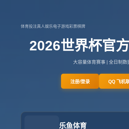
网站首页
新闻资讯