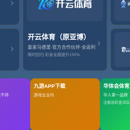
世界杯小组赛积分准