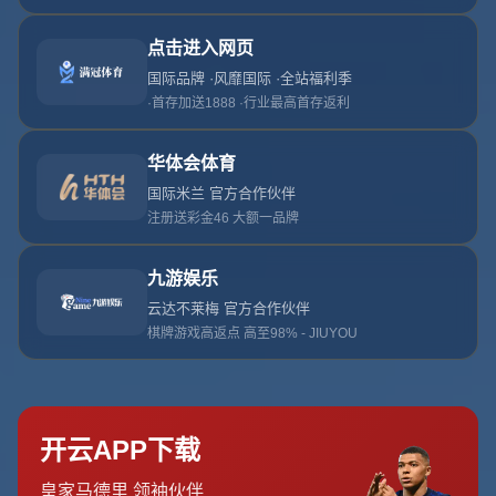
新闻资讯
2026美加墨世界杯阵容分析
准不准
2026-06-03T04:10:03+08:00
2026美加墨世界杯阵容分析准不准的关键看哪里
每到世界杯临近之前 “阵容预测”“名单前瞻”“23人终极大
名单”之类的话题都会在球迷圈里刷屏 2026美加墨世界杯
也不例外 很多人一边转发送到收藏夹 一边心里又打鼓 这
些阵容分析到底准不准 真的能提前勾勒出三年后甚至两年
后的国家队样子吗 要看懂这个问题 其实就是在考验我们
能不能分辨哪种分析有价值 哪种只是蹭热点的情绪表达
只有理解阵容预测背后的逻辑和限制 才谈得上判断“准不