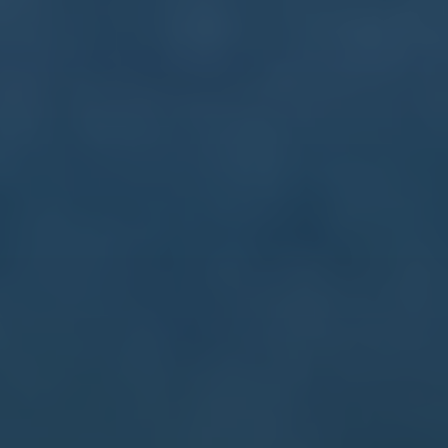
团队介绍
新闻资讯
联系我们
关于我们
服务优势
团队介绍
新闻资讯
联系我们