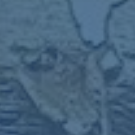
定性 训练态度 身体数据等大量“屏幕之外”的信息 比如一
名边后卫防守数据平平 进攻也不出彩 可能却因为战术执
行力高 沟通能力强 在教练心里是“不可替代的第十二人”
这类球员几乎不会出现在普通球迷的热门阵容分析中 另外
国家队集中期极其有限 教练通常偏爱熟悉程度高 战术理
解快的球员 而不是冒险押宝状态忽上忽下但天赋惊人的新
面孔 媒体分析若忽视这一点 容易迷信数据或舆论热度 误
判真正的首选框架
如何提升2026美加墨世界杯阵容分析的可信度
尽管存在上述种种不确定 但阵容分析并非注定是“玄学” 如
果方法得当 其参考价值仍然很高 首先要从“预测具体名字”
转向“锁定稳定框架” 对一支国家队来说 门将 中路中卫 核
心后腰 核心组织者以及进攻端的头号终结点 往往会在一
个周期内保持相对稳定 真正激烈的竞争更多出现在轮换位
和功能性位置 因此 成熟的分析应当把精力放在判断哪几
条中轴线最可能延续到2026 而不是执着于边缘国脚的“最