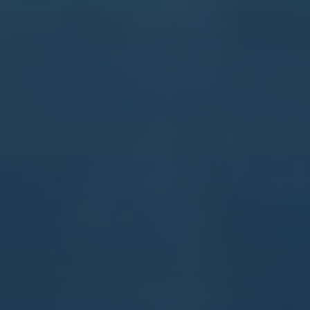
订阅我们
订阅
kaiyun-开云（中国）官方网站_KAIYUN SPORTS
All Rights by
开云