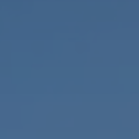
影响阵容分析准确度的三大变量
要判断未来阵容预测的可靠性 先得搞清楚有哪些关键变量
会频繁“打脸”分析者 第一是球员个人成长曲线的不可预测
性 很多分析喜欢用“现在的主力加上正在崛起的小将”等方
式直接外推到2026 但职业球员的状态并不是线性上升 有
人二十三四岁就提前见顶 也有人二十七之后突然开窍 伤