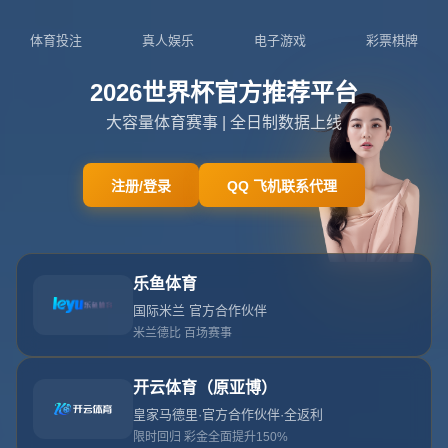
立即咨询
新闻资讯
网站首页
新闻资讯