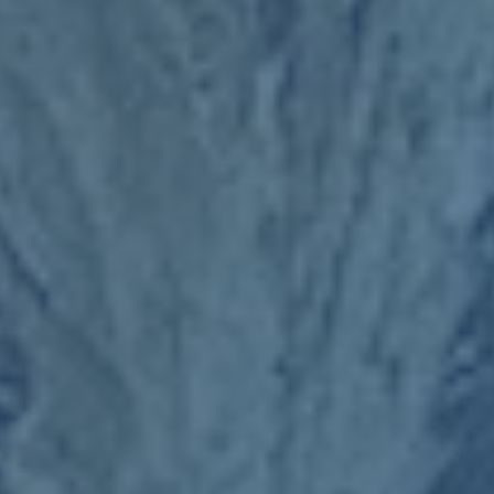
情绪出口 也是追踪国家队动向的乐趣之一 但如果把每一
次预测当成“标准答案” 要求它必须精准命中全部名单 就会
错用这种信息 更有效的做法是把阵容分析当作观察球队建
设进度的一扇窗 对比不同媒体和分析者的观点 看谁真正
理解了教练体系 谁只是罗列人名和数据 在这个过程中 那
些能清楚解释“为什么现在要多培养左脚中卫”“为什么要提
前为无锋阵准备多位置前锋”的文章 更值得长期关注 而那
些只停留在“这名球员很有天赋 未来肯定是国家队大腿”的
论断 即使偶尔蒙对 也难以持续输出有价值的判断
结论层面的再理解准不准其实是一种过程检验
当我们再回到“2026美加墨世界杯阵容分析准不准”这个
提法 不难发现 这里的“准”不该仅仅指具体名单是否完全吻
合 更重要的是 它是否基于明确的逻辑 能否经得住时间的
反复验证 几年后回头看 如果某份阵容预测虽然在个别球
员上出现偏差 却准确预见了球队会在后防线加快换血 在
中场完成节奏转换 在锋线启用更多多面手 那这样的分析