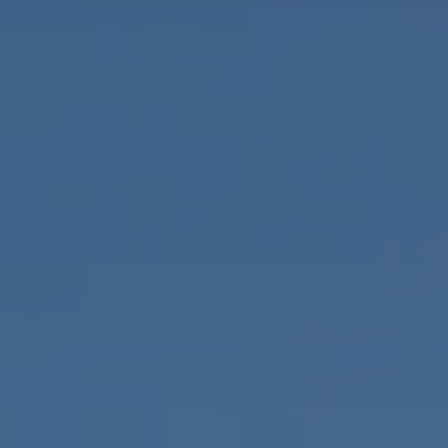
判断专家预测是否靠谱之前，必须先厘清一个关键问题：
他们到底在预测什么。一般而言，关于2026美加墨世界
杯的预测，大致可以分为几个层次：一是宏观层面的冠
军、四强、黑马等结果性判断；二是中观层面的赛制影
响、主客场因素、洲际实力对比；三是微观层面的单场比
赛走势、关键球员状态、战术演变趋势。很多时候，观众
只记得“某专家预测某队将夺冠”，却忽略了他在何种假设
前提下作出判断。比如，有的预测是基于“核心球员健
康、阵容稳定”的假设，有的则是假定“欧洲球队适应北美
旅行负担良好”。一旦前提发生偏差，看似“失准”的预测，
未必是推演过程不专业，而是现实变量超出模型可控范
围。
扩军赛制与预测不确定性的放大
2026美加墨世界杯首次扩军至48支球队，这一变化直接
动摇了很多传统预测模型的基础。过去基于32队、四队小
组循环的经验数据，如今面临新的分组方式、更复杂的晋
级路径以及更长的赛程。更多球队意味着更多不确定性：