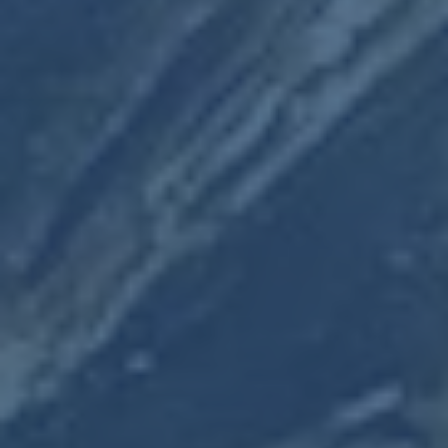
上一篇
下一篇
安帅：巴萨在进攻上没
巴斯克斯-一直在等待续约
作为&运气眷顾了他们
姆巴佩的到来不可思议
需求表单