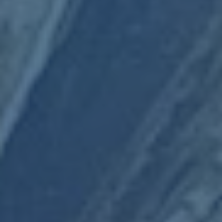
是“玄学”。在某些情境下，专家的判断往往具有更高的参
考价值。例如，当他们评估一支球队的阵容结构是否合理
——中后场是否足够平衡，进攻端是否过于依赖单一球
星；或是分析一名主教练在过去大赛中的应变能力与临场
决策模式，这些内容常常比“最终名次”更具指导意义。当
专家基于长期观察指出某支球队在心理韧性、逆风环境下
的执行力上存在缺陷时，历史经验显示，这类问题在高强
度淘汰赛中极易暴露。也就是说，真正值得重视的预测，
往往不是一句“谁能夺冠”，而是一系列关于“为什么可能”
“哪里有隐患”的深层分析。如果把2026美加墨世界杯看
作一个复杂系统，那么专家的价值就不在于给出单一答
案，而在于帮助观众理解系统运转的逻辑。
分享至