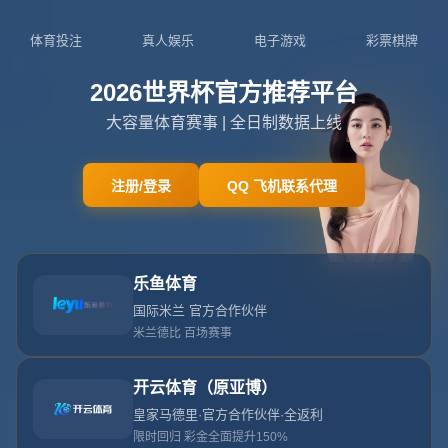
立即咨询
新闻资讯
网站首页
新闻资讯