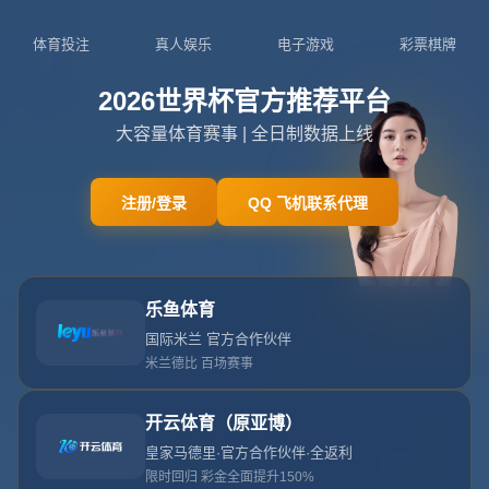
立即咨询
新闻资讯
网站首页
新闻资讯