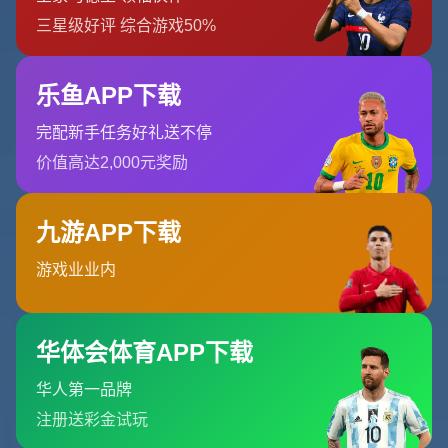
一种对球队潜力被浪费的愤怒，一种对胜利标准极度苛刻
的职业本能。
从始至终掌控比赛究竟意味着什么
当主帅强调“球队从始至终掌控了比赛”，他指向的不只是
控球率或射门次数的表面数据，而是一种全方位的场面优
势：节奏在谁的脚下、空间由谁来分配、对抗中谁更主
动、心理上谁在主导。真正的掌控，是对局势的预判和对
风险的管理。巴斯克斯不满意，不是因为球队没有踢出漂
亮的传控，而是因为在如此明显的占优之下，结局却只是
平局，这在他眼中是一种“浪费掌控权”的行为。
从战术层面看，掌控通常体现在几个维度：首先是节奏控
制，球队是否能够根据比分和时间段调整攻守强度；其次
是阵型压迫，是否通过高位逼抢或中前场联动，长期把对
手压制在低位；再次是空间利用，是否能在边路、肋部和
禁区前沿形成连续打击点；最后是心理压迫力，是否能让
对手长期处于被动应对的状态。如果这些维度都在己方手