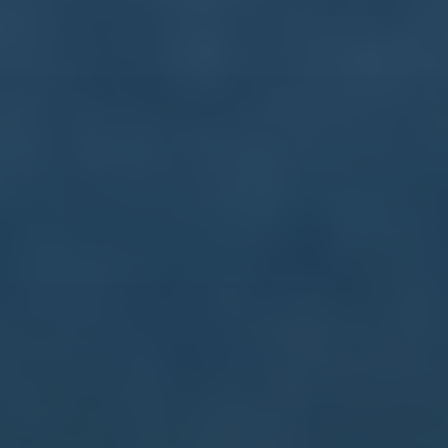
服务优势
团队介绍
新闻资讯
联系我们
关于我们
服务优势
团队介绍
新闻资讯
联系我们