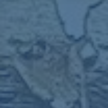
恰恰在悄无声息地积累。巴斯克斯之所以强调整场掌控，
却对平局极度不满，正是因为他敏锐地意识到这种“假安
全感”的危险。
在这种比赛中，球队通常会出现两个隐患。第一是防线的
高度与专注度之间的矛盾：在不断压上寻求进球的后场球
员心理上容易有所放松，认为对手威胁不大，从而在某一
次看似普通的长传或反击中被突然击穿。第二是进攻端的
决策疲劳：长时间围攻却迟迟无法得分，会让前锋和中场
组织者在心理上变得急躁或犹疑，出现该射门时多传一
步、该简单处理时却选择花哨动作的情况，细节上的 1 秒
迟疑，就足以让一场统治级的表现变成尴尬的平局。
案例分析 一场典型“统治却未取胜”的教训
在某场联赛中，巴斯克斯的球队几乎把“从始至终掌控了
比赛”演绎到了极致。全场控球率超过65%，角球数是对
手的三倍，射门次数遥遥领先，甚至在对抗数据和跑动距
离上也全面压制。但最终比分却停留在1比1。赛后技术统