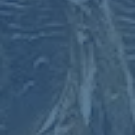
计显示，本队在禁区内的绝佳机会多次被浪费，其中两次
单刀、一记近在咫尺的头球全部被“处理失败”。与此对手
唯一的进球来自一次简单的界外球配合和中路漏人。
赛后，巴斯克斯公开表示：“这样的平局让我非常不满
意，我们整场都在掌控比赛，却没有用应有的方式结束比
赛。对手几乎只抓住了一次机会，而我们给了他们这一点
点空间，这在我的标准里是不合格的。”这番话不仅是对
球员射术的批评，更是对球队整体心态的警示。他指出，
不论你在数据上多么占优，如果不能在最后阶段保持专
注、把握住进攻端的每一个高价值机会，那么你对比赛的
掌控就不是真正的绝对统治，而只是“未完成的控制”。
从战术到心态 巴斯克斯需要球队完成的升级