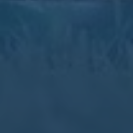
2026世界杯热门球队下载
栏目导航
关于我们