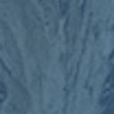
掌控与结果之间 那条不能被模糊的界线
在竞技体育中，内容与结果始终是一对难以完全调和的矛
盾。有人强调过程，有人崇尚功利。但在巴斯克斯的理念
中，“从始至终掌控了比赛”与“对平局很不满意”并不是矛
盾的，而是一体两面：越是强调对比赛的掌控，就越不能
接受被结果嘲弄。这条界线一旦模糊，球队很容易陷入自
我安慰——用漂亮的数据掩盖关键时刻的不冷静，用“发挥
不错”解释错失胜利的遗憾。
也正因为此，每当他重复“对平局很不满意”的态度时，其
实是在提醒球队：掌控比赛是一种能力，而把掌控变成三
分，才是一种真正的责任。只有当球员习惯以胜利衡量自