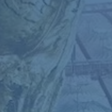
2026世界杯买球全站平
台推荐
世界杯直播开户全站