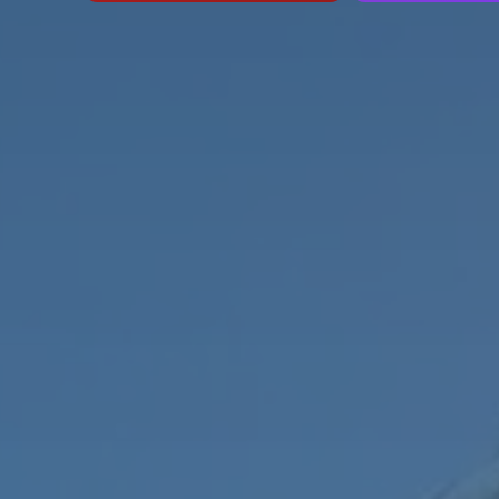
2026-06-12T04:10:03+08:00
世界杯排名免费查询时代的机遇与陷阱
对于无数球迷来说只要世界杯开幕每一天
往不是进球本身而是围绕赛事衍生出的信息
面看它只是几个字的组合实则背后隐藏着
不为人知的竞争一旦看懂其中逻辑你会发现
理解世界杯排名免费并不只是看一眼积分
很多人以为世界杯排名免费只意味着在网
层面真正有价值的是围绕排名延伸出的多
有更佳净胜球谁因一张黄牌将面临停赛风
掌握而在如今的信息环境下大量平台打出“
停留时间和数据入口