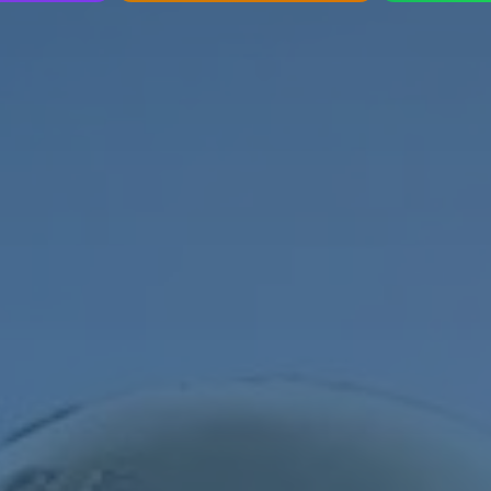
都像过节一样然而在狂欢之下真正影响观赛体验的往
差其中最典型的就是“世界杯排名免费”这一概念表
信息获取方式的变迁球迷决策习惯的改变以及平台间
如何查排名远比“在哪看比分”复杂得多
榜
站或应用上看到比分和积分表事实上这只是最基础的
维度数据与解读谁在小组出线边缘谁在争夺头名时拥
险这些细节如果只依赖电视转播的只言片语往往很难
世界杯排名免费查看”的口号本质上是在争夺用户的