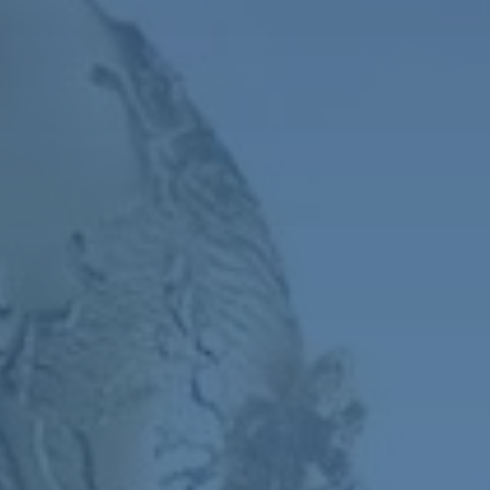
搜索
热门新闻
2026世界杯竞猜在线最
新网址
马卡-姆巴佩将作为皇马
球员亮相 很可能在6月6
日