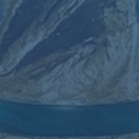
真正体现的地方。