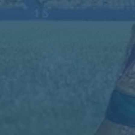
过程中收获知识与乐趣，这才是全站价值
交互体验与产品设计影响长期选择