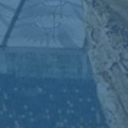
合规，是做任何选择前的第一步。在理性视
几方面特征
一是信息来源透明
平台会清晰标注数据来
以及公开的球队与球员统计信息，不会凭空
二是风控与提示机制健全
当涉及与“买球
甚至为用户提供预算管理、理性观赛提醒
入。
三是隐私与账户安全机制完善
包括加密传
这些方面的重视程度，往往能看出一个平
在决策过程中，把安全与合规当作底线筛
较体验与功能，往往能规避大部分潜在风
数据与内容的专业性决定使用价值