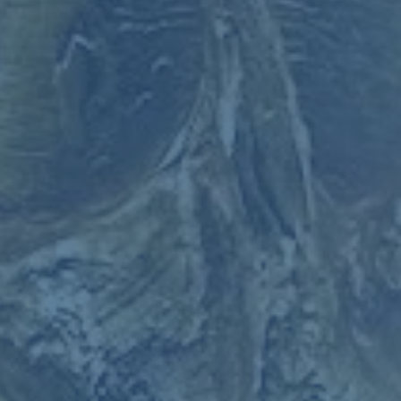
6世界杯买球官网全站”旗号的站点中，有的只是临时搭
再加上一些夸张宣传。对普通用户而言，辨别安全与