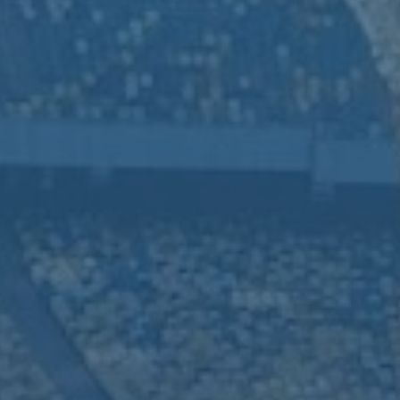
对于真正热爱足球、愿意深入了解世界杯的
的赔率信息与基础赛程，远远无法满足需求
度、内容深度和分析逻辑上有明显优势。
在数据层面
不仅要有比分、进球时间、红
控球率、阵型分布、关键传球等高级统计
更科学的理解，而不是只凭直觉判断冷门
在内容层面
某些平台会邀请专业解说员、
从球队状态、主教练风格、伤病情况到战
高对比赛的判断能力。这种内容驱动的理性
在分析逻辑上
真正值得信任的分析往往有
员适配度、赛地环境等因素出发，给出相
调“稳”“必胜”，这种刻意制造确定性的行
当一个平台能把“看球”升级为“读懂球”