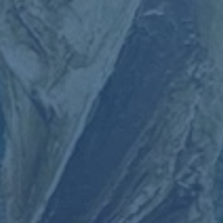
球迷而言，2026世界杯买球官网全站若只具备简单
。一个更接近“最佳选择”的平台，应当在数据维
黄牌等基础信息，更应提供射门次数、预期进球值、
数据。这样的数据体系，能够帮助用户对比赛走向有
或热门。
前球员或战术分析师撰写深度文章或录制解读节目，
术演变，让用户在阅读或观看内容的过程中，自然提
引导，与单纯的“荐单”“内幕”有本质差别。
完整论证链条，例如从历史交锋、近期状态、关键球
对中立的观点，并明确指出不确定性，而不是一味强
为，本身就是危险信号。
，那么即便用户并不参与任何下注行为，也能在使用它的