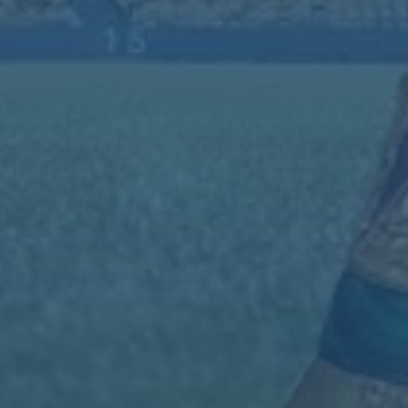
资金进出与结算速度 热门网站最容易拉开
对于世界杯玩家而言，投注体验的很大一
在充值与提款环节往往做得更精细 支持多种
至部分数字货币 有清晰的最低充值和提款
时间相对稳定，在活动高峰期也能保证在
众世界杯投注网站连续中得几场冷门比赛，
“系统风控”为由冻结账号，迟迟无法取款
即便会对大量异常投注进行风控检查，也
端扣留资金。在考虑“热门程度”时，资金
用户体验与本地化服务 热门世界杯投注网
同样是世界杯投注网站，有的平台界面复