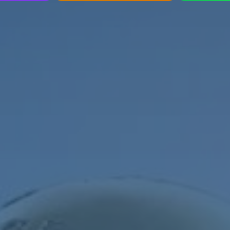
和夺冠热门之外，如何选择安全可靠的世界杯投注网
乱、真假难辨，让不少新手玩家无从下手。而真正值
动多”这么简单，还涉及安全性、资金结算效率、玩
度。本文将从实用角度出发，对热门世界杯投注网站
出相对靠谱的选择，降低踩坑风险。