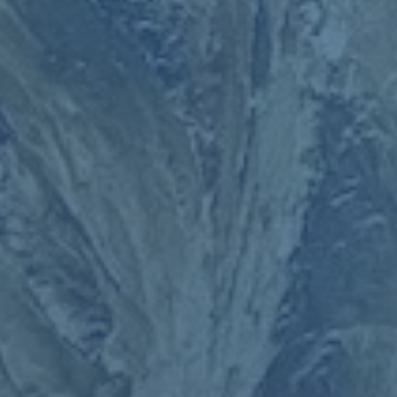
热度。
站时，一个非常敏感的因素就是赔率是否有竞争力，
时打开几家热门平台，就会发现同一场比赛的胜平负
期投入中会被放大。通常情况下，热门大平台的赔率
户基数和专业风控团队，可以承受更高的风险，对盘
球盘、大小球外，一些深受玩家欢迎的世界杯投注网
、比分组合等丰富玩法，有的平台甚至加入了组合串
使得观赛与投注紧密结合。在实际选择时，不必一味
平台整体口碑之间找到平衡。当一家网站总是给出远
书，这种“好得不真实”的情况反而值得警惕。