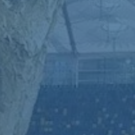
栏目导航
关于我们
服务优势
团队介绍
新闻资讯
联系我们