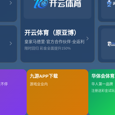
注网站推荐解析