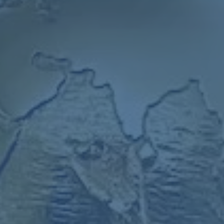
主题，核心不是简单罗列几个平台名称，而是通过分