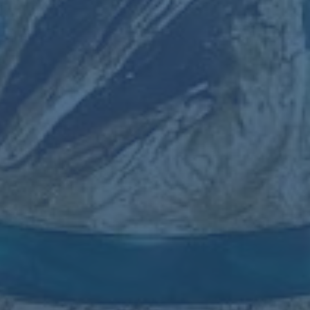
差距的地方
部分来自于资金流转是否顺畅。热门世界杯投注网站
主流支付方式 银行卡转账 第三方支付 电子钱包 甚
门槛，不会频繁以各种理由拒绝或拖延提款 提款审核
承诺时间内完成。在一则真实案例中，有玩家在某小
账户盈利较多，结果在申请提款时被以“异常投注”
，只能在社交平台上公开维权。反观一些热门网站，
会提前告知用户规则，并在必要时说明原因，避免无
结算的透明与稳定往往比一次性赠金更有价值。
站的差异化竞争
杂、加载缓慢，有的平台则布局清晰、支持多终端访