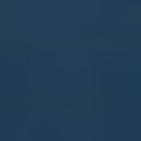
订阅我们
订阅
kaiyun-开云（中国）官方网站_KAIYUN SPORTS
All Rights by
开云