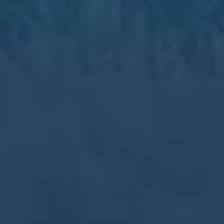
安胖：罗德里戈正找回状态 贝林
厄姆负荷有点大
栏目导航
关于我们
服务优势
团队介绍