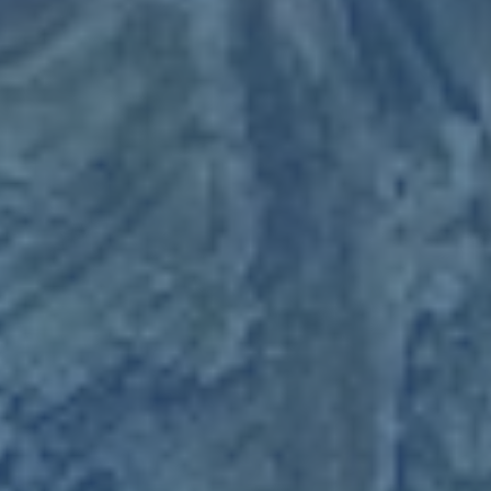
准，而不是机械打分。第一，版权合法性，能否在官网或
公告中看到明确的赛事转播说明；第二，技术合规性，是
否有https加密、隐私政策和完善的客服渠道；第三，口
碑与社区反馈，可通过搜索引擎与社交平台查看长期评
价，而非只看短期推广内容；第四，功能完整度，是否具
备清晰的直播分类、赛程表、数据详情以及稳定的播放线
路；第五，风险提示的透明度，平台是否会在涉及资金或
敏感操作时给予充分说明，而不是一味鼓励高频参与。综
合这些因素，可以在众多世界杯直播开户全站中筛选出相
对稳健可靠的选择。