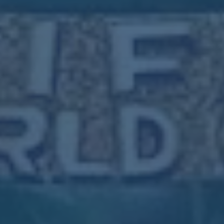
热门新闻
世界杯投注手机最新网址
2026世界杯完整赛程推荐
如何找到安全的世界杯盘口入口地
址