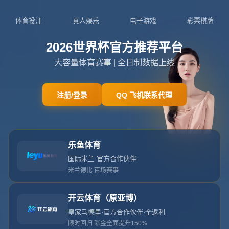
立即咨询
新闻资讯
网站首页
新闻资讯