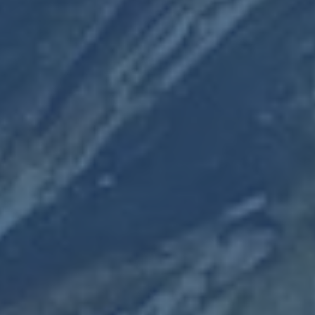
提交
关于我们