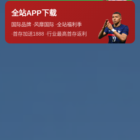
些成熟的平台，会提供多语言解说、战术板演示、历史对
战回放等功能，让观赛不再只停留在情绪宣泄，而是更接
近一次完整的足球“深度之旅”。
开户流程背后的风控逻辑