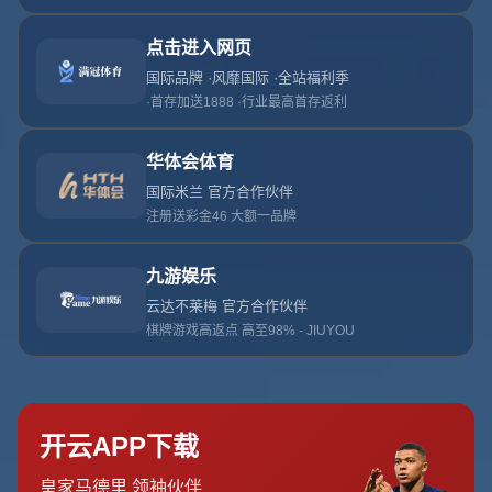
新闻资讯
世界杯直播开户全站
2026-06-29T01:40:03+08:00
世界杯直播开户全站深度解析
每逢世界杯周期来临，无数球迷都会提前做好“通宵计划”
与“观赛攻略”，而在这一套观赛组合中，世界杯直播开户
全站逐渐成为高频出现的词汇。它不再只是简单的“看球
平台”，而是从赛事直播、数据分析到互动玩法的一站式
服务入口。如何在纷繁的平台中做出理性选择、怎样理解
所谓“全站”的真实内涵、以及在享受激情赛事的同时保障
个人信息与资金安全，正在成为新时代球迷绕不开的话
题。