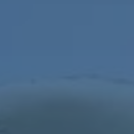
不少用户一听到“开户”二字，常常联想到繁琐、麻烦甚至
安全隐患。实际上，在世界杯直播开户全站体系中，合理
的开户流程恰恰是安全的前提。标准化开户通常包括邮箱
或手机号注册、密码设定、基础实名认证以及支付方式绑
定。这一流程看似多余，却能够在后台触发风控模型：例
如识别异常ip、频繁注册行为、可疑设备指纹等，从而减
少批量作弊账号或恶意攻击的风险。对于用户而言，只要
选择平台时注意查看隐私协议、加密方式、信息收集范
围，并谨慎授权，就能在可控的范围内享受便捷的门户式
服务。
直播体验的技术细节
世界杯赛事对直播稳定性提出了极高要求，一场热门比赛
同时在线人数可能呈指数级增长。真正成熟的世界杯直播
开户全站往往会在多线路接入、cdn加速、延迟优化等方