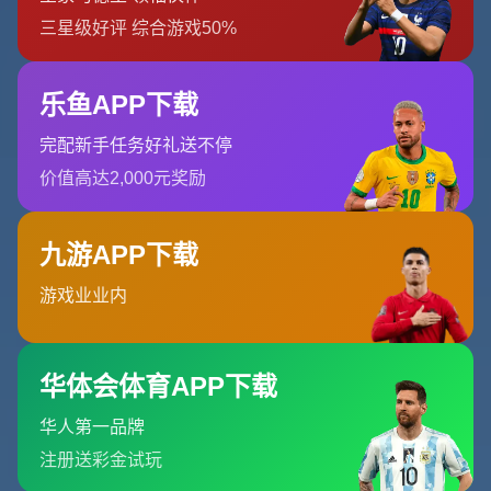
什么是世界杯直播开户全站
从字面上看，世界杯直播开户全站可以拆解为三个层面：
直播、开户、全站。其中，直播指向的是涵盖世界杯全部
赛事的高清信号与多终端观看支持；开户则延伸到注册账
号、实名认证、钱包管理等一整套用户体系；而全站的含
义在近几年有了明显扩展，已经从单一的赛事接入升级为
集直播、数据、互动、增值服务于一体的综合平台。换句
话说，当人们提到世界杯直播开户全站，往往希望获得的
是一站式观赛体验，而不仅仅是一个能“看球”的网站。
全站模式的核心价值
世界杯期间的信息量庞大，单场比赛背后包含的战术、数
据、伤停、赔率波动乃至舆情解读都可能影响球迷的判
断。全站模式的价值在于整合：通过统一账号系统，用户
可以在同一界面完成赛事预约提醒、收藏喜爱球队、浏览
即时数据、参与弹幕互动甚至体验多维度的相关服务。一