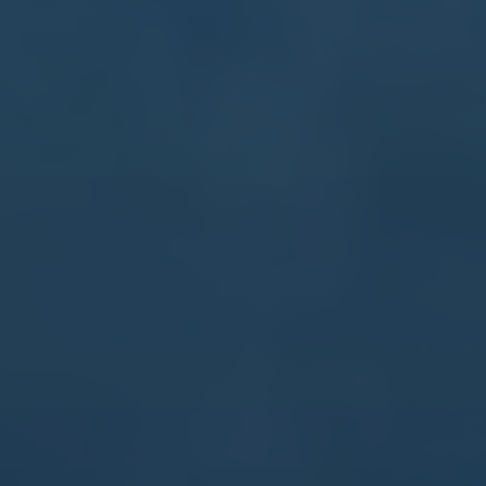
关于我们
服务优势
团队介绍
新闻资讯
联系我们
订阅我们
订阅