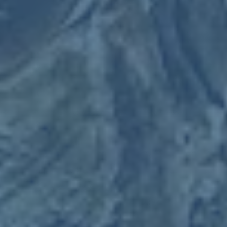
在讨论“世界杯下注官方”时，常被忽视但极为重要的一点
是：负责任的参与态度。即便在合法合规的平台上，用户
也应主动建立自我约束机制。例如，提前为自己设定投入
上限与时间上限，一旦达到预设标准就暂时停止；留意自
身情绪变化，若发现因为输赢结果导致情绪大幅波动、影
响工作生活，就要及时暂停参与甚至寻求专业帮助。部分
合规平台会提供自我排除功能、消费记录报表和风险提示