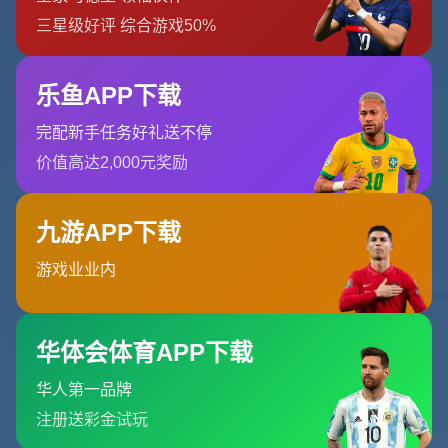
参与等方面，对这一现象进行系统梳理。
理解“世界杯下注官方”的真正含义
在多数人印象中，只要界面看起来正规、页面设计精美、
宣传语中带有“认证”“权威”等字眼，就可以被视为“世界杯
下注官方”渠道。但从法律与监管角度来看，“官方”并不等
同于“看起来专业”。在很多国家和地区，只有获得当地政
府或授权机构颁发牌照、受监管部门持续监督的平台，才
可被视为合法的体育竞猜运营方。例如，有些国家将体育
竞猜纳入国家彩票体系，通过官方渠道发行；有些地区则
采用牌照制度，由合法运营商提供世界杯相关投注服务，
并接受税务与合规审查。由此可见，真正的“官方”核心在
于合法牌照与透明监管，而非简单的广告口号。
合法与非法渠道的本质差别
要判断一个“世界杯下注官方平台”是否可靠，关键在于了
解它是否在本地法律框架内运行。合法渠道通常具备几个