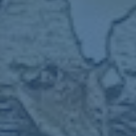
与可能的结果。一个理性参与者需要在心理上明确：第
一，投注资金应当是可承受损失的闲置金额，而非生活必
需资金；第二，应避免因短期输赢波动而反复加码，尤其
是“想把输的赢回来”这一冲动往往是风险放大的起点；第
三，适度参与可以增加观赛乐趣，但不可将世界杯当作
“快速致富工具”。在这一前提下，即使选择官方渠道下
注，也更接近一种有边界的娱乐行为，而非对自身财务状
况的高风险赌博。
如何辨别宣传中的“世界杯下注官方”信息真伪
在互联网信息高度碎片化的环境中，用户常常通过搜索引
擎、社交媒体、即时通讯工具接触到各类“世界杯下注官
方合作商”或“官方授权代理”的宣传。为了减少被误导的概
率，可以从几个实用角度进行辨别。其一，主动核实牌照
与监管信息：正规平台会在页面底部或“关于我们”中展示