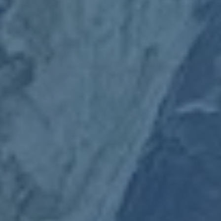
【开云体育】官方顶级竞技大厅，获取最新盘口赔率与极
速在线体验，大额无忧提款，请认准正版授权。
分享至
上一篇
下一篇
2026世界杯投注免费官
官方平台世界杯预测哪个
方
好？
需求表单