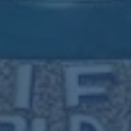
世界杯预测技巧官方指南
2026世界杯比分手机热门