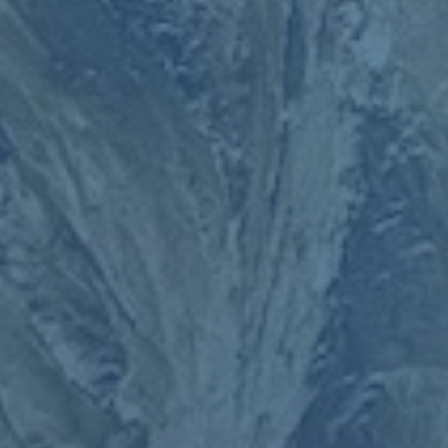
来也与皇马近年来的阵容构建高度契合 从本泽马离队
就从未停歇 现有的维尼修斯,罗德里戈与贝林厄姆,已
准表现,但这支队伍仍然缺少一位可以在关键淘汰赛