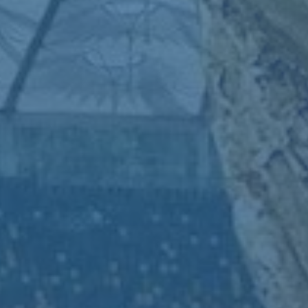
而如果把视角拉回到竞技层面,姆巴佩的到
开始,关于"谁将接过皇马锋线旗帜"的讨论
经证明他们可以在西甲与欧冠持续输出高水