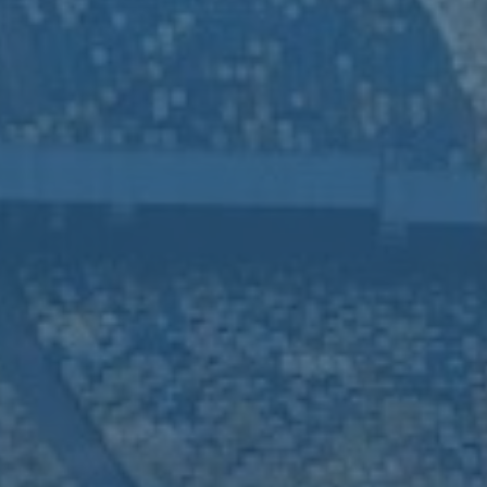
阶段独自撕裂防线的终极武器 姆巴佩恰好
胁,与维尼修斯形成互补甚至轮换的可能,
解法
从巴黎的角度来看,给姆巴佩标价2亿欧,既
黎圣日耳曼一直希望通过巨星堆砌,实现竞
短暂聚首与仓促解体证明,单纯依靠大牌堆叠
俱乐部薪资结构需要重新平衡的情况下,趁
是主动的结构调整 巴黎可以用这笔资金重
与本土化布局,以降低对单一明星的极端依
在很多人看来,真正微妙的,是站在故事中央
皇马,这一决定让当时的"老佛爷"被媒体形
诺更像是在等待一个更成熟的时机 一方面
况下依然保持了欧冠竞争力;另一方面,姆巴
甲垄断式的国内冠军,还是在伯纳乌灯光下