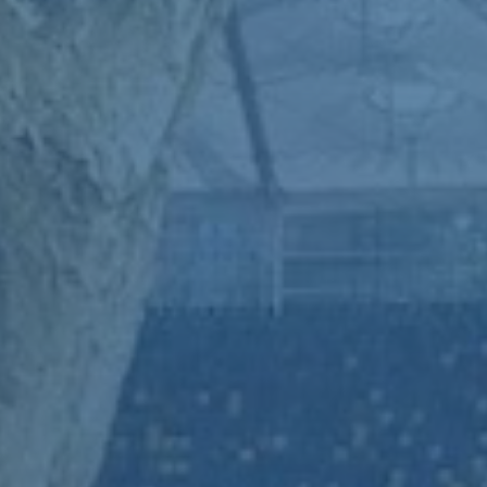
栏目导航
关于我们
服务优势
团队介绍
新闻资讯
联系我们