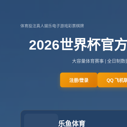
网站首页
新闻资讯