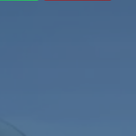
关于开云
本平台致力于打造高效的世界杯赛事资讯
平台，通过整合2026世界杯赛程安排、
比赛时间与球队信息，提供全面的数据与
内容服务。同时结合赛事分析与精彩回
顾，满足用户多维度的信息需求。...