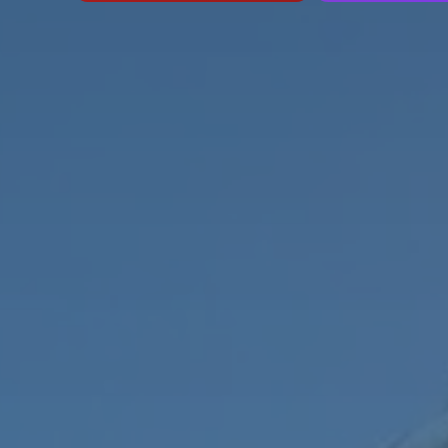
爷不会错过
2026-05-28T01:40:03+08:00
在今夏略显平静的转会市场上,关于姆巴佩
2亿欧 这次老佛爷不会错过这样的消息流
一个可能改写未来十年格局的重大决定,已
围绕金钱,权力与足球理想的三重博弈
如果说过去几年姆巴佩与皇马的故事是一部
季的关键伏笔 一方面,巴黎圣日耳曼清楚,
因此必须通过高额转会费完成某种程度的"止
在的局面也前所未有地清晰 合同年限进入尾
条件叠加之下,让人不难理解为何会有"这