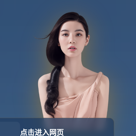
立即咨询
们