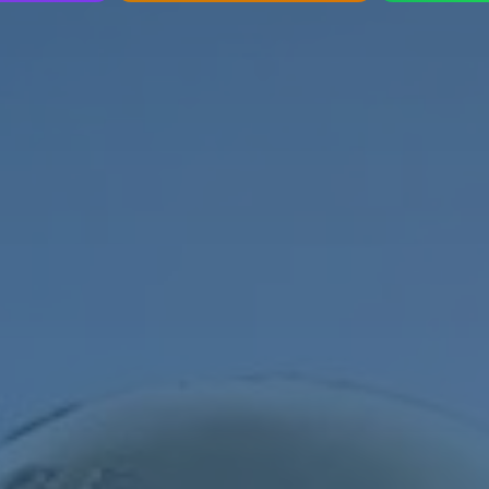
的风声再一次打破了表面的宁静 当巴黎为姆巴佩标价
出时,不仅是皇马球迷心跳加速,整个欧洲足坛都意识到
经进入倒计时 这不再只是普通的引援传闻,而是一场
反复反转的长篇剧集,那么2亿欧元标价更像是最终
放走自己的头号球星意味着竞技层面要付出巨大代价,
损";另一方面,对一向精于算计的弗洛伦蒂诺来说,现
声,球员去意渐明,巴黎态度松动,市场环境回暖,多个
次老佛爷不会错过"的判断