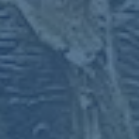
关键难题，是构建一套可解释的“强队定义逻辑”。在模型
设计中，一个更科学的做法，是综合考虑以下维度一是
长
期实力基础
包括过去三届世界杯和洲际大赛的平均表现、
对阵强队的胜率、淘汰赛晋级的稳定性二是
短期状态与趋
势
重点考察2023至2026年间的比赛走势连胜情况、对世
界排名靠前对手的表现、是否处于新老交替期等都应该被
量化三是
队伍结构合理性
例如年龄分布是否均衡，中后场
是否具备足够深度，关键位置有无可替代人选，战术风格
与球员特点是否匹配四是
外部因素影响
如2026美加墨世
界杯的主办国优势、美洲时区对欧洲球队的影响、不同城
市的海拔与气候条件对比赛节奏的塑造等。通过这些维度
加权计算，APP给出的强队排名就不再是“传统豪门名
单”，而是动态可验证的系统性结果。用户不仅看到“谁排
第一”，还可以通过可视化界面理解“为什么它排第一”，这
种可解释性是赢得信任的关键。
为了让强队排名更具说服力，APP可以设计对标分析案
例，将传统豪门与潜在黑马进行同框对比。例如假设某传