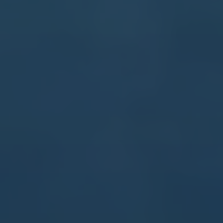
关于我们
服务优势
团队介绍
新闻资讯
联系我们
订阅我们
订阅
kaiyun-开云（中国）官方网站_KAIYUN SPORTS
All Rights by