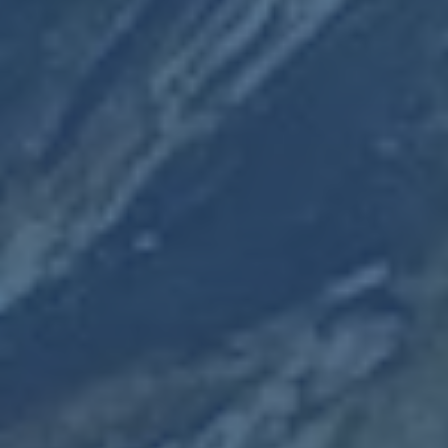
提交
关于我们