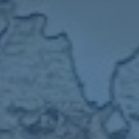
PPDA等高级数据，期待APP能提供接近专业分析师视角
的内容，比如“某队防守转换速度在所有参赛队中排名第
几”“中前场逼抢成功率与近年来夺冠球队的关系”等。另一
类则是以娱乐与社交为主的轻度用户，他们更需要的是
简
单、直接、好理解的强度评估
比如“今日值得关注的三支
热门队伍”“这场比赛大概率更精彩”的快速推荐，以及可用
于朋友圈、社交平台分享的可视化海报。优秀的2026美
加墨世界杯强队排名APP，需要在同一套数据和算法基础
上，提供不同深度的“解释层”，让复杂计算隐藏在后端，
而前端呈现则根据用户水平与兴趣做自动分层。案例上，
有的产品在测试中尝试为深度用户开放“数据实验室”模
式，展示更多原始数据和趋势图，而对轻度用户则只提供
“综合评分”“趋势箭头”和简短提示这样的差异化呈现，有
助于在同一应用内容纳不同类型的球迷，而不造成信息疲
劳或理解门槛过高。
当我们在APP中谈“强队”，不能简单等同于传统意义上的
豪门国家队。2026美加墨世界杯强队排名APP要解决的