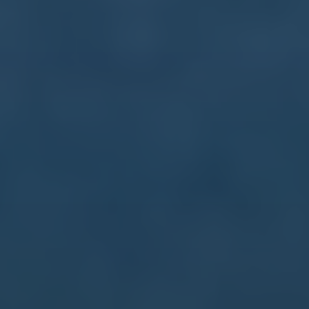
关于我们
服务优势
团队介绍
新闻资讯
联系我们