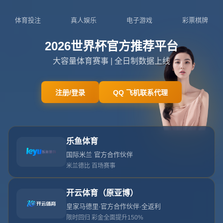
立即咨询
新闻资讯
网站首页
新闻资讯