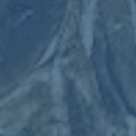
统欧洲劲旅在历史成绩和球星阵容上占据优势，但近两年
正处于换帅和战术重建阶段，防守端失球偏多；而某南美
或非洲球队虽然世界杯历史成绩一般，却在近三年洲际赛
事中表现强势，进攻端创造大量高质量机会。在2026美
加墨世界杯强队排名APP中，前者在
历史基础与球星影响
力维度得分很高
，但在
近期状态、结构稳定性
上拉低综合
排名；后者则在
近期状态与战术成熟度
上持续加分，有可
能逐步逼近甚至超越传统豪门。在产品呈现上，可以通过
“排名变化曲线”“综合评分拆解图”等形式，让用户清晰看
到一个球队在过去24个月中的实力轨迹。很多使用过类似
APP的用户，会在赛前阶段根据这个轨迹调整自己的观赛
重点，从一开始只关注豪门小组赛，逐步转向关注那些评
分持续上升、状态稳定的“准强队”，这种转变本身就体现
了强队排名产品的价值。