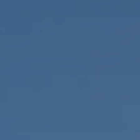
冰冰的公共榜单。