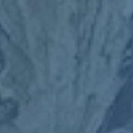
中应明确标注“这是基于历史与当前数据的概率性评估”“结
果仅供参考，不构成任何形式的保证”，并通过帮助文档
或简明说明解释评分逻辑的基本原理。要避免因追逐流量
而夸大“预测准确率”，或利用用户对“强队”“热门”的心理
预期进行误导性引导。某些成功案例显示，当APP坦诚地
展示模型的成功与失败——例如在大冷门发生时，专门回
顾“模型为何看低了这支球队”，反而会增强用户的信赖
感，用户愿意把它视作一个严谨但不完美的“数据伙伴”，
而不是神秘的“结果制造机”。从长远来看，这种以责任感
为基础的设计原则，将决定强队排名产品能否在2026美
加墨世界杯之后，继续被用户接受与依赖。