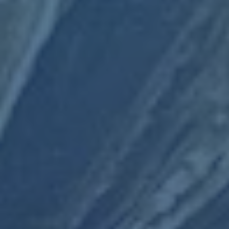
上一篇
下一篇
巴黎为姆巴佩标价2亿欧 这次老佛爷不
皇蘇死磕皇
会错过
馬
需求表单