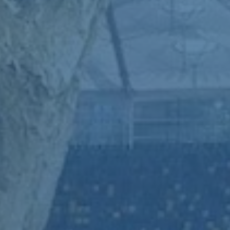
关于我们
服务优势
团队介绍
新闻资讯
联系我们