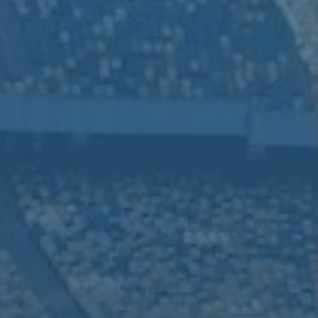
相比之下，选择在线观看世界杯直播手机
安全“投保”。官方平台会有明确的版权标
应用商店或官方网站下载。在支付会员费
渠道加密处理，大幅度降低资金风险。对普
惯，是对自身权益的最直接保护。
多场景观赛 手机如何满足不同人群的世界