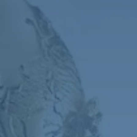
搜索
热门新闻
皇蘇死磕皇馬
2026世界杯买球全站平