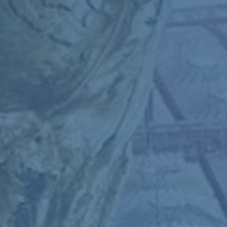
台推荐
2026世界杯积分榜免费
世界杯盘口网页版最佳
栏目导航