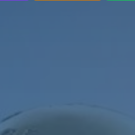
勤路上，还是加班到深夜，拿出手机点开在线观看世
参与这场足球盛宴的全新方式。随着5G和高清流媒
观赛体验，正在被一块小小的屏幕彻底改写。如何选
、如何在手机上享受接近“现场包厢”的观赛体验，
播主阵地
，每一场比赛都伴随着巨大的数据流量与用户涌入。
播手机官方平台最大的价值，在于能提供稳定、高
合规等层面更可靠。所谓“官方平台”，通常包含两
或视频平台推出的官方手机App；另一类是由赛事
例如专门的世界杯赛事应用。