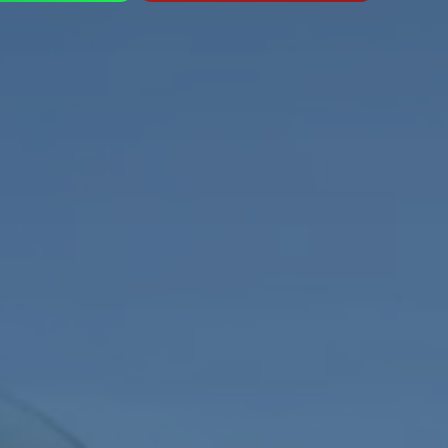
关于开云
本平台致力于打造高效的世界杯赛事资讯
平台，通过整合2026世界杯赛程安排、
比赛时间与球队信息，提供全面的数据与
内容服务。同时结合赛事分析与精彩回
顾，满足用户多维度的信息需求。...