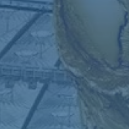
安全合规与版权意识 官方平台的价值不仅
每逢世界杯，总会出现一些非官方的“免费
险。这些渠道往往没有版权授权，画质不
明应用甚至携带木马的可能。一旦在手机
问题。