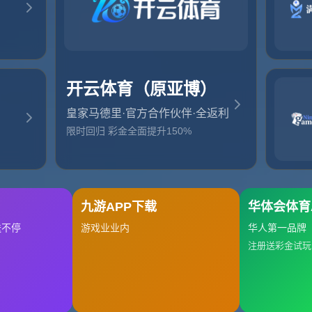
杯直播手机官方平台